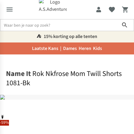
Sho
⛺️
15% korting op alle tenten
Laatste Kans |
Dames
Heren
Kids
Home
Name It
Rok Nkfrose Mom Twill Shorts
1081-Bk
-59%