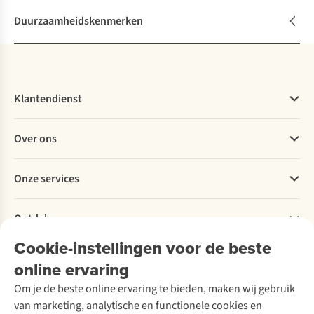
Duurzaamheidskenmerken
Klantendienst
Veelgestelde vragen
Over ons
Bestellen
Betalen
Werken bij A.S.Adventure
Onze services
Levering
Explore More
Retourneren
Verantwoord ondernemen
Verhuur / Skiverhuur
Bestelling herroepen
Ontdek
Over Ayacucho
Tweedehands
Onderhoud en herstellingen
Onze winkels
Cookie-instellingen voor de beste
Ski-onderhoud
A.S.Magazine
Garantie
Over A.S.Adventure
Wasservice
online ervaring
Podcast
Contact
Toegankelijkheidsverklaring
Schoenonderhoud
Explore Academy
Om je de beste online ervaring te bieden, maken wij gebruik
Schoenherstelling
Explore Camp
van marketing, analytische en functionele cookies en
Meld je aan voor de nieuwsbrief
Kledingherstelling