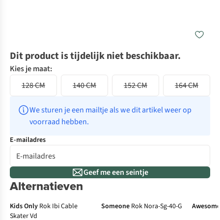
Dit product is tijdelijk niet beschikbaar.
Kies je maat:
128 CM
140 CM
152 CM
164 CM
We sturen je een mailtje als we dit artikel weer op 
voorraad hebben.
E-mailadres
Geef me een seintje
+ gratis cadeau
Alternatieven
New
N
Kids Only
Rok Ibi Cable
Someone
Rok Nora-Sg-40-G
Awesom
Skater Vd