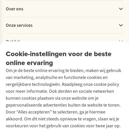
Veelgestelde vragen
Over ons
Bestellen
Betalen
Werken bij A.S.Adventure
Onze services
Levering
Explore More
Retourneren
Verantwoord ondernemen
Verhuur / Skiverhuur
Bestelling herroepen
Ontdek
Over Ayacucho
Tweedehands
Onderhoud en herstellingen
Onze winkels
Cookie-instellingen voor de beste
Ski-onderhoud
A.S.Magazine
Garantie
Over A.S.Adventure
Wasservice
online ervaring
Podcast
Contact
Toegankelijkheidsverklaring
Schoenonderhoud
Explore Academy
Om je de beste online ervaring te bieden, maken wij gebruik
Schoenherstelling
Explore Camp
van marketing, analytische en functionele cookies en
Meld je aan voor de nieuwsbrief
Kledingherstelling
Gear Check
vergelijkbare technologieën. Raadpleeg onze cookie policy
Retouches
Inspiratie & advies
voor meer informatie. Ook derden en sociale netwerken
Voor bedrijven
Follow us
kunnen cookies plaatsen via onze website om je
gepersonaliseerde advertenties buiten de website te tonen.
Door “Alles accepteren” te selecteren, ga je hiermee
akkoord. Om dit niet steeds opnieuw te vragen, slaan wij je
voorkeuren voor het gebruik van cookies voor twee jaar op.