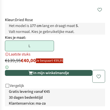
Kleur
:
Dried Rose
Het model is
177 cm
lang en draagt maat
S
.
Valt normaal. Kies je gebruikelijke maat.
Kies je maat:
L
Laatste stuks
€139,95
€40,00
Je bespaart €99,95
In mijn winkelmandje
Vergelijk
Gratis levering vanaf €45
30 dagen bedenktijd
Klantenservice: ma-za