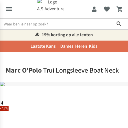
Sho
⛺️
15% korting op alle tenten
Laatste Kans |
Dames
Heren
Kids
Home
Marc O'Polo
Trui Longsleeve Boat Neck
-71%