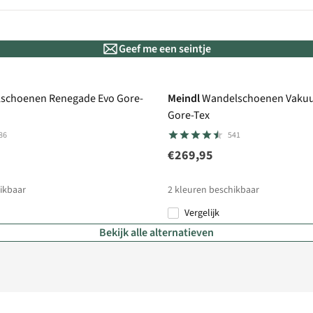
Geef me een seintje
Gore-Tex
schoenen Renegade Evo Gore-
Meindl
Wandelschoenen Vakuu
Gore-Tex
86
541
€269,95
ikbaar
2
kleuren beschikbaar
Vergelijk
Bekijk alle alternatieven