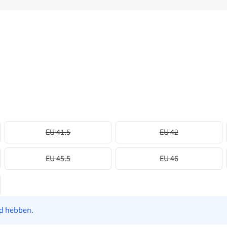
EU 41.5
EU 42
EU 45.5
EU 46
ad hebben.