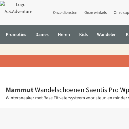
Onze diensten
Onze winkels
Onze exp
Promoties
Dames
Heren
Kids
Wandelen
K
Home
Wandelschoenen Saentis Pro Wp Men
Mammut
Wandelschoenen Saentis Pro W
Wintersneaker met Base Fit vetersysteem voor steun en minder w