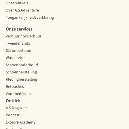
Onze winkels
Over A.S.Adventure
Toegankelijkheidsverklaring
Onze services
Verhuur / Skiverhuur
Tweedehands
Ski-onderhoud
Wasservice
Schoenonderhoud
Schoenherstelling
Kledingherstelling
Retouches
Voor bedrijven
Ontdek
A.S.Magazine
Podcast
Explore Academy