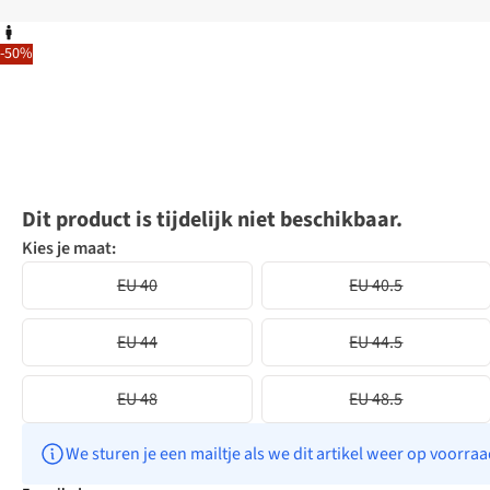
-50%
Dit product is tijdelijk niet beschikbaar.
Kies je maat:
EU 40
EU 40.5
EU 44
EU 44.5
EU 48
EU 48.5
We sturen je een mailtje als we dit artikel weer op voorra