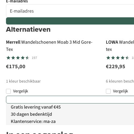
E-mailadres
Alternatieven
Gore-Tex
Gore-Tex
Merrell
Wandelschoenen Moab 3 Mid Gore-
LOWA
Wandel
Tex
tex
197
1
€175,00
€229,95
1
kleur beschikbaar
6
kleuren besch
Vergelijk
Vergelijk
Gratis levering vanaf €45
30 dagen bedenktijd
Klantenservice: ma-za