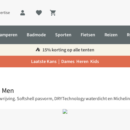
ertise
Shopping cart
amperen
Badmode
Sporten
Fietsen
Reizen
R
⛺️
15% korting op alle tenten
Laatste Kans |
Dames
Heren
Kids
p Men
rijving. Softshell pasvorm, DRYTechnology waterdicht en Michelin-