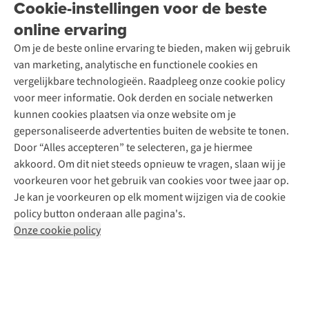
Cookie-instellingen voor de beste
Ski-onderhoud
A.S.Magazine
Garantie
Over A.S.Adventure
Wasservice
online ervaring
Podcast
Contact
Toegankelijkheidsverklaring
Schoenonderhoud
Explore Academy
Om je de beste online ervaring te bieden, maken wij gebruik
Schoenherstelling
Explore Camp
van marketing, analytische en functionele cookies en
Meld je aan voor de nieuwsbrief
Kledingherstelling
Gear Check
vergelijkbare technologieën. Raadpleeg onze cookie policy
Retouches
Inspiratie & advies
voor meer informatie. Ook derden en sociale netwerken
Voor bedrijven
Follow us
kunnen cookies plaatsen via onze website om je
gepersonaliseerde advertenties buiten de website te tonen.
Door “Alles accepteren” te selecteren, ga je hiermee
akkoord. Om dit niet steeds opnieuw te vragen, slaan wij je
voorkeuren voor het gebruik van cookies voor twee jaar op.
Je kan je voorkeuren op elk moment wijzigen via de cookie
Disclaimer
Privacy Policy
Algemene voorwaarden
policy button onderaan alle pagina's.
Cookie Policy
Onze cookie policy
Retail Concepts NV,
Smallandlaan 9,
B-2660 Hoboken
team@asadventure.com
+32 (0)3 828 30 15
BTW BE 0416.762.280