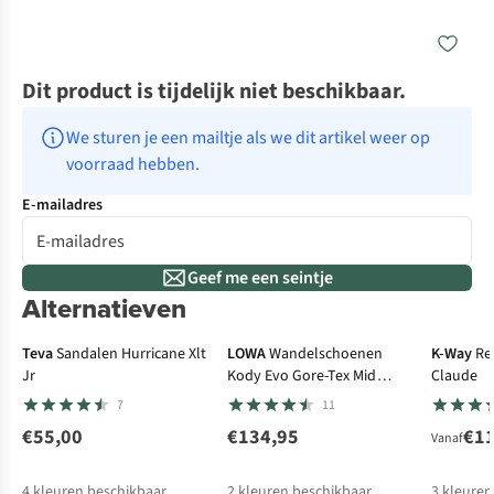
Dit product is tijdelijk niet beschikbaar.
We sturen je een mailtje als we dit artikel weer op 
voorraad hebben.
E-mailadres
Geef me een seintje
Alternatieven
Gore-Tex
Teva
Sandalen Hurricane Xlt
LOWA
Wandelschoenen
K-Way
Reg
Jr
Kody Evo Gore-Tex Mid
Claude
Junior
7
11
€55,00
€134,95
€1
Vanaf
4
kleuren beschikbaar
2
kleuren beschikbaar
3
kleuren