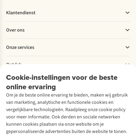
Klantendienst
Veelgestelde vragen
Over ons
Bestellen
Betalen
Werken bij A.S.Adventure
Onze services
Levering
Explore More
Retourneren
Verantwoord ondernemen
Verhuur / Skiverhuur
Bestelling herroepen
Ontdek
Over Ayacucho
Tweedehands
Onderhoud en herstellingen
Onze winkels
Cookie-instellingen voor de beste
Ski-onderhoud
A.S.Magazine
Garantie
Over A.S.Adventure
Wasservice
online ervaring
Podcast
Contact
Toegankelijkheidsverklaring
Schoenonderhoud
Explore Academy
Om je de beste online ervaring te bieden, maken wij gebruik
Schoenherstelling
Explore Camp
van marketing, analytische en functionele cookies en
Meld je aan voor de nieuwsbrief
Kledingherstelling
Gear Check
vergelijkbare technologieën. Raadpleeg onze cookie policy
Retouches
Inspiratie & advies
voor meer informatie. Ook derden en sociale netwerken
Voor bedrijven
Follow us
kunnen cookies plaatsen via onze website om je
gepersonaliseerde advertenties buiten de website te tonen.