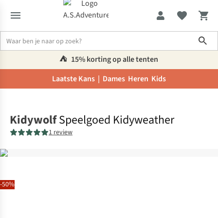
Sho
⛺️
15% korting op alle tenten
Laatste Kans |
Dames
Heren
Kids
Home
Kidywolf
Speelgoed Kidyweather
1 review
-50%