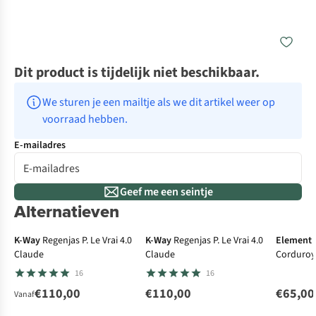
Dit product is tijdelijk niet beschikbaar.
We sturen je een mailtje als we dit artikel weer op 
voorraad hebben.
E-mailadres
Geef me een seintje
Alternatieven
K-Way
Regenjas P. Le Vrai 4.0
K-Way
Regenjas P. Le Vrai 4.0
Element
Claude
Claude
Corduroy
16
16
€110,00
€110,00
€65,00
Vanaf