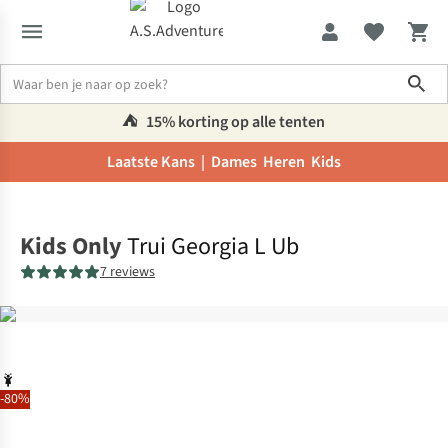
Sho
⛺️
15% korting op alle tenten
Laatste Kans |
Dames
Heren
Kids
Home
Kids Only
Trui Georgia L Ub
7 reviews
-80%