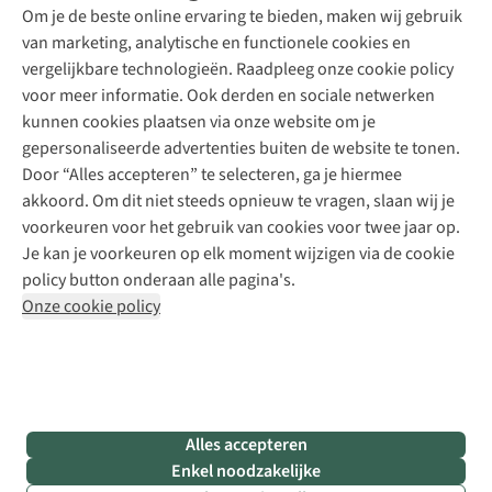
Explore Academy
Om je de beste online ervaring te bieden, maken wij gebruik
Schoenherstelling
Explore Camp
van marketing, analytische en functionele cookies en
Meld je aan voor de nieuwsbrief
Kledingherstelling
Gear Check
vergelijkbare technologieën. Raadpleeg onze cookie policy
Retouches
Inspiratie & advies
voor meer informatie. Ook derden en sociale netwerken
Voor bedrijven
Follow us
kunnen cookies plaatsen via onze website om je
gepersonaliseerde advertenties buiten de website te tonen.
Door “Alles accepteren” te selecteren, ga je hiermee
akkoord. Om dit niet steeds opnieuw te vragen, slaan wij je
voorkeuren voor het gebruik van cookies voor twee jaar op.
Je kan je voorkeuren op elk moment wijzigen via de cookie
Disclaimer
Privacy Policy
Algemene voorwaarden
policy button onderaan alle pagina's.
Cookie Policy
Onze cookie policy
Retail Concepts NV,
Smallandlaan 9,
B-2660 Hoboken
team@asadventure.com
+32 (0)3 828 30 15
BTW BE 0416.762.280
Alles accepteren
Enkel noodzakelijke