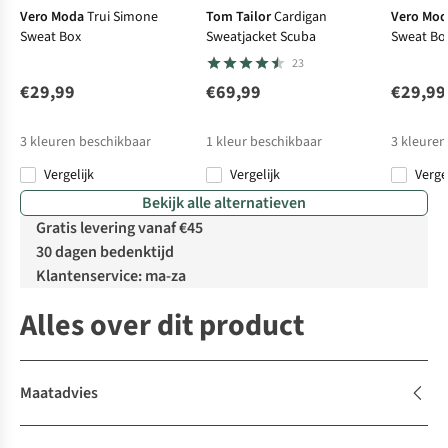
Vero Moda
Trui Simone
Tom Tailor
Cardigan
Vero Mo
Sweat Box
Sweatjacket Scuba
Sweat Bo
23
€29,99
€69,99
€29,99
3
kleuren beschikbaar
1
kleur beschikbaar
3
kleuren
Vergelijk
Vergelijk
Verge
Bekijk alle alternatieven
Gratis levering vanaf €45
30 dagen bedenktijd
Klantenservice: ma-za
Alles over dit product
Maatadvies