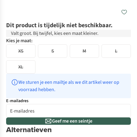
Dit product is tijdelijk niet beschikbaar.
Valt groot. Bij twijfel, kies een maat kleiner.
Kies je maat:
XS
S
M
L
XL
We sturen je een mailtje als we dit artikel weer op 
voorraad hebben.
E-mailadres
Geef me een seintje
Alternatieven
New
N