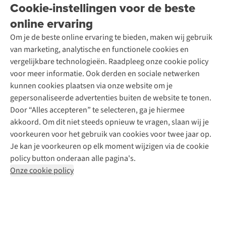
Onze winkels
Cookie-instellingen voor de beste
Ski-onderhoud
A.S.Magazine
Garantie
Over A.S.Adventure
Wasservice
online ervaring
Podcast
Contact
Toegankelijkheidsverklaring
Schoenonderhoud
Explore Academy
Om je de beste online ervaring te bieden, maken wij gebruik
Schoenherstelling
Explore Camp
van marketing, analytische en functionele cookies en
Meld je aan voor de nieuwsbrief
Kledingherstelling
Gear Check
vergelijkbare technologieën. Raadpleeg onze cookie policy
Retouches
Inspiratie & advies
voor meer informatie. Ook derden en sociale netwerken
Voor bedrijven
Follow us
kunnen cookies plaatsen via onze website om je
gepersonaliseerde advertenties buiten de website te tonen.
Door “Alles accepteren” te selecteren, ga je hiermee
akkoord. Om dit niet steeds opnieuw te vragen, slaan wij je
voorkeuren voor het gebruik van cookies voor twee jaar op.
Je kan je voorkeuren op elk moment wijzigen via de cookie
Disclaimer
Privacy Policy
Algemene voorwaarden
policy button onderaan alle pagina's.
Cookie Policy
Onze cookie policy
Retail Concepts NV,
Smallandlaan 9,
B-2660 Hoboken
team@asadventure.com
+32 (0)3 828 30 15
BTW BE 0416.762.280