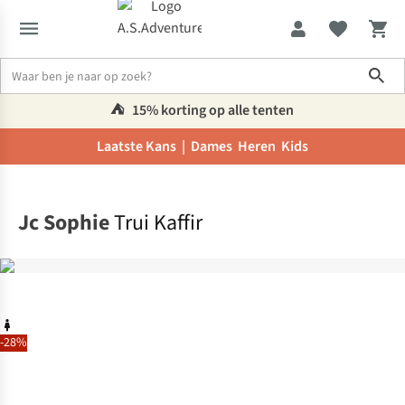
Sho
⛺️
15% korting op alle tenten
Laatste Kans |
Dames
Heren
Kids
Home
Jc Sophie
Trui Kaffir
-28%