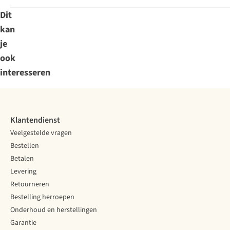
Dit
kan
je
ook
interesseren
Klantendienst
Veelgestelde vragen
Bestellen
Betalen
Levering
Retourneren
Bestelling herroepen
Onderhoud en herstellingen
Garantie