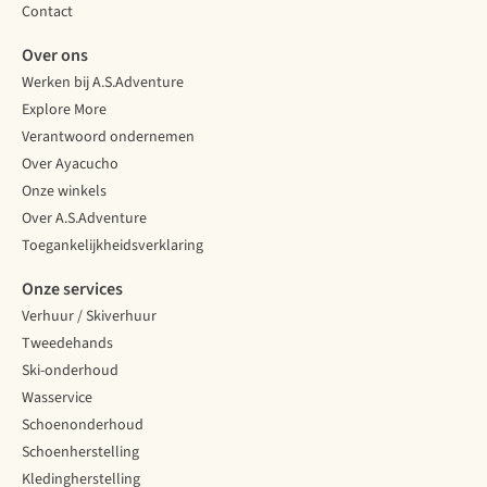
Contact
Over ons
Werken bij A.S.Adventure
Explore More
Verantwoord ondernemen
Over Ayacucho
Onze winkels
Over A.S.Adventure
Toegankelijkheidsverklaring
Onze services
Verhuur / Skiverhuur
Tweedehands
Ski-onderhoud
Wasservice
Schoenonderhoud
Schoenherstelling
Kledingherstelling