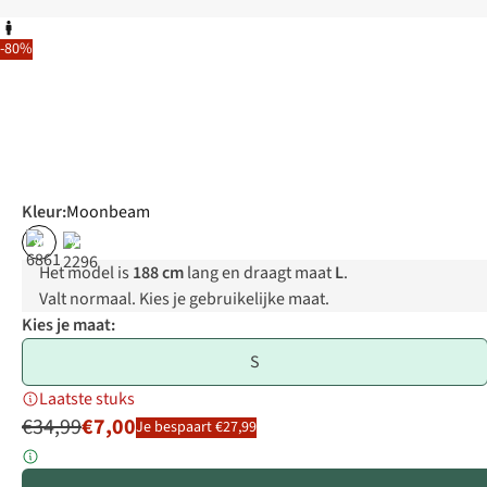
-80%
Kleur
:
Moonbeam
%
%
Het model is
188 cm
lang en draagt maat
L
.
Valt normaal. Kies je gebruikelijke maat.
Kies je maat:
S
Laatste stuks
€34,99
€7,00
Je bespaart €27,99