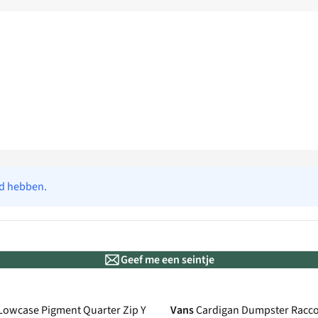
ad hebben.
Geef me een seintje
 Lowcase Pigment Quarter Zip Y
Vans
Cardigan Dumpster Racco