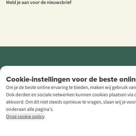
Meld je aan voor de nieuwsbrief
Retail Concepts
Cookie-instellingen voor de beste onlin
NV,
Om je de beste online ervaring te bieden, maken wij gebruik van
Smallandlaan
Ook derden en sociale netwerken kunnen cookies plaatsen via on
9, B-2660
akkoord. Om dit niet steeds opnieuw te vragen, slaan wij je voo
Hoboken
onderaan alle pagina's.
+32 (0)3 828
Onze cookie policy
30 15
team@asadventure.com
BTW BE