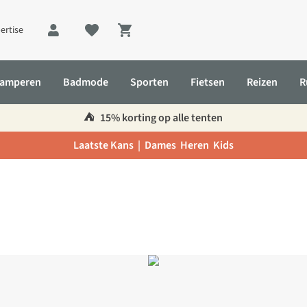
ertise
Shopping cart
amperen
Badmode
Sporten
Fietsen
Reizen
R
⛺️
15% korting op alle tenten
Laatste Kans |
Dames
Heren
Kids