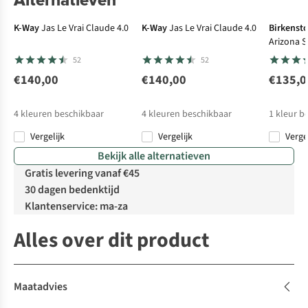
K-Way
Jas Le Vrai Claude 4.0
K-Way
Jas Le Vrai Claude 4.0
Birkenst
Arizona S
Nubuck L
52
52
€140,00
€140,00
€135,0
4
kleuren beschikbaar
4
kleuren beschikbaar
1
kleur b
Vergelijk
Vergelijk
Verge
Bekijk alle alternatieven
Gratis levering vanaf €45
30 dagen bedenktijd
Klantenservice: ma-za
Alles over dit product
Maatadvies