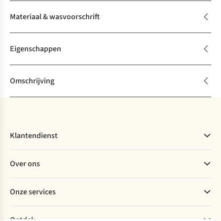
Materiaal & wasvoorschrift
Eigenschappen
Omschrijving
Klantendienst
Veelgestelde vragen
Over ons
Bestellen
Betalen
Werken bij A.S.Adventure
Onze services
Levering
Explore More
Retourneren
Verantwoord ondernemen
Verhuur / Skiverhuur
Bestelling herroepen
Ontdek