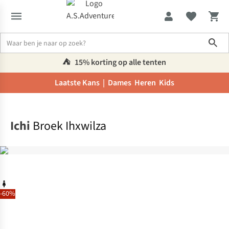
Sho
⛺️
15% korting op alle tenten
Laatste Kans |
Dames
Heren
Kids
Home
Ichi
Broek Ihxwilza
-60%