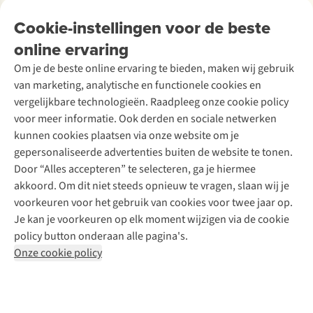
Over Ayacucho
Tweedehands
Onderhoud en herstellingen
Onze winkels
Cookie-instellingen voor de beste
Ski-onderhoud
A.S.Magazine
Garantie
Over A.S.Adventure
Wasservice
online ervaring
Podcast
Contact
Toegankelijkheidsverklaring
Schoenonderhoud
Explore Academy
Om je de beste online ervaring te bieden, maken wij gebruik
Schoenherstelling
Explore Camp
van marketing, analytische en functionele cookies en
Meld je aan voor de nieuwsbrief
Kledingherstelling
Gear Check
vergelijkbare technologieën. Raadpleeg onze cookie policy
Retouches
Inspiratie & advies
voor meer informatie. Ook derden en sociale netwerken
Voor bedrijven
Follow us
kunnen cookies plaatsen via onze website om je
gepersonaliseerde advertenties buiten de website te tonen.
Door “Alles accepteren” te selecteren, ga je hiermee
akkoord. Om dit niet steeds opnieuw te vragen, slaan wij je
voorkeuren voor het gebruik van cookies voor twee jaar op.
Je kan je voorkeuren op elk moment wijzigen via de cookie
Disclaimer
Privacy Policy
Algemene voorwaarden
policy button onderaan alle pagina's.
Cookie Policy
Onze cookie policy
Retail Concepts NV,
Smallandlaan 9,
B-2660 Hoboken
team@asadventure.com
+32 (0)3 828 30 15
BTW BE 0416.762.280