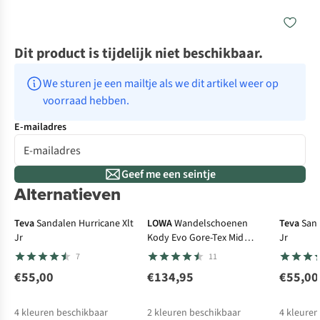
Dit product is tijdelijk niet beschikbaar.
We sturen je een mailtje als we dit artikel weer op 
voorraad hebben.
E-mailadres
Geef me een seintje
Alternatieven
Gore-Tex
Teva
Sandalen Hurricane Xlt
LOWA
Wandelschoenen
Teva
Sand
Jr
Kody Evo Gore-Tex Mid
Jr
Junior
7
11
€55,00
€134,95
€55,00
4
kleuren beschikbaar
2
kleuren beschikbaar
4
kleuren