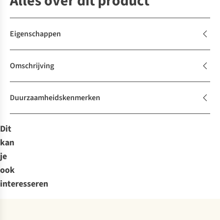
Alles over dit product
Eigenschappen
Omschrijving
Duurzaamheidskenmerken
Dit
kan
je
ook
interesseren