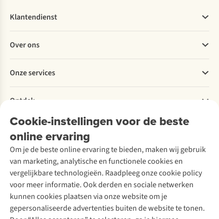
Klantendienst
Veelgestelde vragen
Over ons
Bestellen
Betalen
Werken bij A.S.Adventure
Onze services
Levering
Explore More
Retourneren
Verantwoord ondernemen
Verhuur / Skiverhuur
Bestelling herroepen
Ontdek
Over Ayacucho
Tweedehands
Onderhoud en herstellingen
Onze winkels
Cookie-instellingen voor de beste
Ski-onderhoud
A.S.Magazine
Garantie
Over A.S.Adventure
Wasservice
online ervaring
Podcast
Contact
Toegankelijkheidsverklaring
Schoenonderhoud
Explore Academy
Om je de beste online ervaring te bieden, maken wij gebruik
Schoenherstelling
Explore Camp
van marketing, analytische en functionele cookies en
Meld je aan voor de nieuwsbrief
Kledingherstelling
Gear Check
vergelijkbare technologieën. Raadpleeg onze cookie policy
Retouches
Inspiratie & advies
voor meer informatie. Ook derden en sociale netwerken
Voor bedrijven
Follow us
kunnen cookies plaatsen via onze website om je
gepersonaliseerde advertenties buiten de website te tonen.