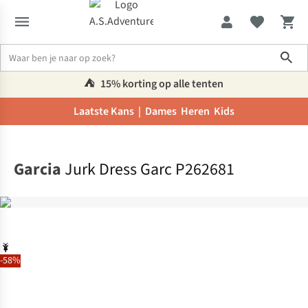
Sho
⛺️
15% korting op alle tenten
Laatste Kans |
Dames
Heren
Kids
Home
Garcia
Jurk Dress Garc P262681
-58%