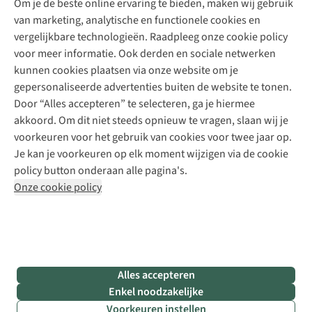
Om je de beste online ervaring te bieden, maken wij gebruik
Schoenherstelling
Explore Camp
van marketing, analytische en functionele cookies en
Meld je aan voor de nieuwsbrief
Kledingherstelling
Gear Check
vergelijkbare technologieën. Raadpleeg onze cookie policy
Retouches
Inspiratie & advies
voor meer informatie. Ook derden en sociale netwerken
Voor bedrijven
Follow us
kunnen cookies plaatsen via onze website om je
gepersonaliseerde advertenties buiten de website te tonen.
Door “Alles accepteren” te selecteren, ga je hiermee
akkoord. Om dit niet steeds opnieuw te vragen, slaan wij je
voorkeuren voor het gebruik van cookies voor twee jaar op.
Je kan je voorkeuren op elk moment wijzigen via de cookie
Disclaimer
Privacy Policy
Algemene voorwaarden
policy button onderaan alle pagina's.
Cookie Policy
Onze cookie policy
Retail Concepts NV,
Smallandlaan 9,
B-2660 Hoboken
team@asadventure.com
+32 (0)3 828 30 15
BTW BE 0416.762.280
Alles accepteren
Enkel noodzakelijke
Voorkeuren instellen