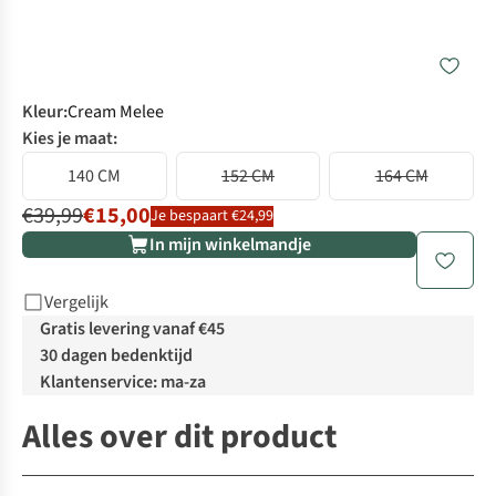
Kleur
:
Cream Melee
Kies je maat:
140 CM
152 CM
164 CM
€39,99
€15,00
Je bespaart €24,99
In mijn winkelmandje
Vergelijk
Gratis levering vanaf €45
30 dagen bedenktijd
Klantenservice: ma-za
Alles over dit product