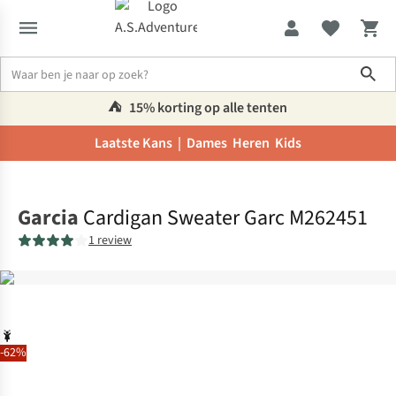
Sho
⛺️
15% korting op alle tenten
Laatste Kans |
Dames
Heren
Kids
Home
Garcia
Cardigan Sweater Garc M262451
1 review
-62%