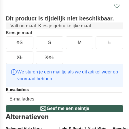
Dit product is tijdelijk niet beschikbaar.
Valt normaal. Kies je gebruikelijke maat.
Kies je maat:
XS
S
M
L
XL
XXL
We sturen je een mailtje als we dit artikel weer op 
voorraad hebben.
E-mailadres
Geef me een seintje
Alternatieven
Selected
Polo Berg
Lyle & Scott
T-Shirt Plain
Revolut