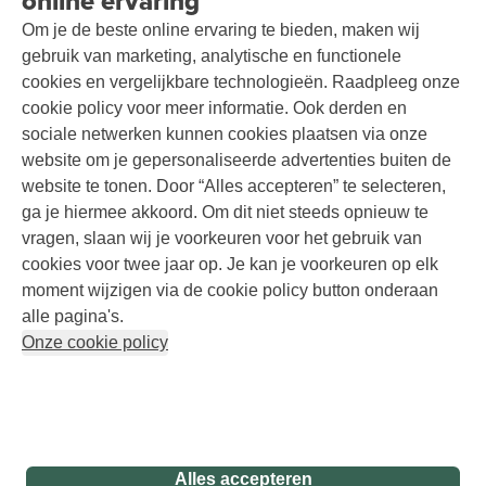
online ervaring
Over A.S.Adventure
Wasservice
Contact
Podcast
Toegankelijkheidsverklaring
Om je de beste online ervaring te bieden, maken wij
Schoenonderhoud
Explore Academy
gebruik van marketing, analytische en functionele
Schoenherstelling
Explore Camp
cookies en vergelijkbare technologieën. Raadpleeg onze
Kledingherstelling
Meld je aan voor de nieuwsbrief
Gear Check
cookie policy voor meer informatie. Ook derden en
Retouches
Inspiratie & advies
sociale netwerken kunnen cookies plaatsen via onze
Voor bedrijven
Follow us
website om je gepersonaliseerde advertenties buiten de
website te tonen. Door “Alles accepteren” te selecteren,
ga je hiermee akkoord. Om dit niet steeds opnieuw te
vragen, slaan wij je voorkeuren voor het gebruik van
cookies voor twee jaar op. Je kan je voorkeuren op elk
moment wijzigen via de cookie policy button onderaan
Disclaimer
Privacy Policy
Algemene voorwaarden
alle pagina's.
Cookie Policy
Onze cookie policy
Retail Concepts NV,
Smallandlaan 9,
B-2660 Hoboken
+32 (0)3 828 30 15
team@asadventure.com
BTW BE 0416.762.280
Alles accepteren