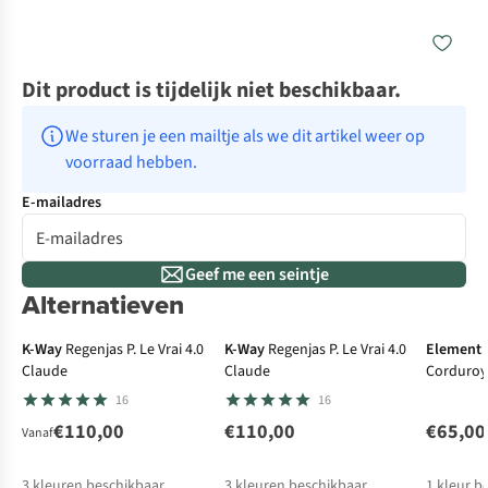
Dit product is tijdelijk niet beschikbaar.
We sturen je een mailtje als we dit artikel weer op 
voorraad hebben.
E-mailadres
Geef me een seintje
Alternatieven
K-Way
Regenjas P. Le Vrai 4.0
K-Way
Regenjas P. Le Vrai 4.0
Element
Claude
Claude
Corduroy
16
16
€110,00
€110,00
€65,00
Vanaf
3
kleuren beschikbaar
3
kleuren beschikbaar
1
kleur b