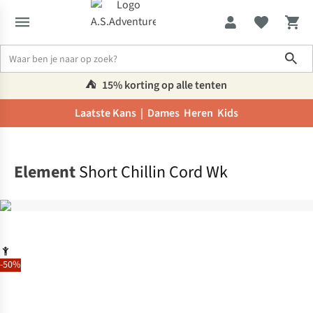
Sho
⛺️
15% korting op alle tenten
Laatste Kans |
Dames
Heren
Kids
Home
Element
Short Chillin Cord Wk
-50%