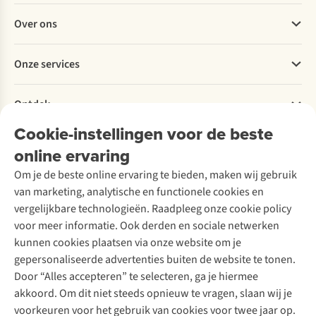
Veelgestelde vragen
Over ons
Bestellen
Betalen
Werken bij A.S.Adventure
Onze services
Levering
Explore More
Retourneren
Verantwoord ondernemen
Verhuur / Skiverhuur
Bestelling herroepen
Ontdek
Over Ayacucho
Tweedehands
Onderhoud en herstellingen
Onze winkels
Cookie-instellingen voor de beste
Ski-onderhoud
A.S.Magazine
Garantie
Over A.S.Adventure
Wasservice
online ervaring
Podcast
Contact
Toegankelijkheidsverklaring
Schoenonderhoud
Explore Academy
Om je de beste online ervaring te bieden, maken wij gebruik
Schoenherstelling
Explore Camp
van marketing, analytische en functionele cookies en
Meld je aan voor de nieuwsbrief
Kledingherstelling
Gear Check
vergelijkbare technologieën. Raadpleeg onze cookie policy
Retouches
Inspiratie & advies
voor meer informatie. Ook derden en sociale netwerken
Voor bedrijven
Follow us
kunnen cookies plaatsen via onze website om je
gepersonaliseerde advertenties buiten de website te tonen.
Door “Alles accepteren” te selecteren, ga je hiermee
akkoord. Om dit niet steeds opnieuw te vragen, slaan wij je
voorkeuren voor het gebruik van cookies voor twee jaar op.