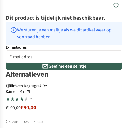
Dit product is tijdelijk niet beschikbaar.
We sturen je een mailtje als we dit artikel weer op 
voorraad hebben.
E-mailadres
Geef me een seintje
Alternatieven
-10%
Fjällräven
Dagrugzak Re-
Kånken Mini 7L
2
€90,00
€100,00
2
kleuren beschikbaar