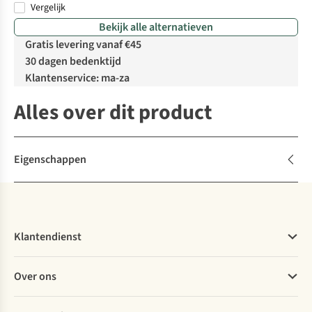
Vergelijk
%
%
Bekijk alle alternatieven
Gratis levering vanaf €45
30 dagen bedenktijd
Klantenservice: ma-za
Alles over dit product
Eigenschappen
Klantendienst
Veelgestelde vragen
Over ons
Bestellen
Betalen
Werken bij A.S.Adventure