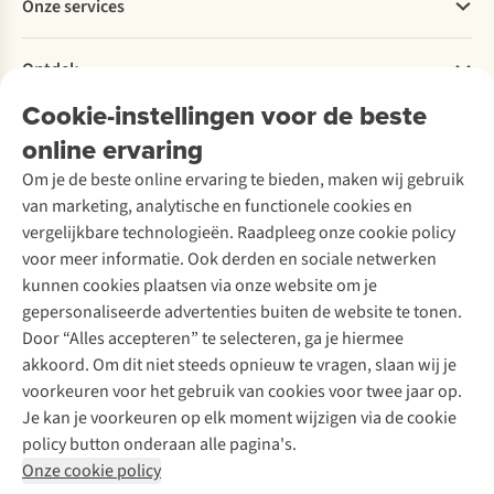
Onze services
Levering
Explore More
Retourneren
Verantwoord ondernemen
Verhuur / Skiverhuur
Bestelling herroepen
Ontdek
Over Ayacucho
Tweedehands
Onderhoud en herstellingen
Onze winkels
Cookie-instellingen voor de beste
Ski-onderhoud
A.S.Magazine
Garantie
Over A.S.Adventure
Wasservice
online ervaring
Podcast
Contact
Toegankelijkheidsverklaring
Schoenonderhoud
Explore Academy
Om je de beste online ervaring te bieden, maken wij gebruik
Schoenherstelling
Explore Camp
van marketing, analytische en functionele cookies en
Meld je aan voor de nieuwsbrief
Kledingherstelling
Gear Check
vergelijkbare technologieën. Raadpleeg onze cookie policy
Retouches
Inspiratie & advies
voor meer informatie. Ook derden en sociale netwerken
Voor bedrijven
Follow us
kunnen cookies plaatsen via onze website om je
gepersonaliseerde advertenties buiten de website te tonen.
Door “Alles accepteren” te selecteren, ga je hiermee
akkoord. Om dit niet steeds opnieuw te vragen, slaan wij je
voorkeuren voor het gebruik van cookies voor twee jaar op.
Je kan je voorkeuren op elk moment wijzigen via de cookie
Disclaimer
Privacy Policy
Algemene voorwaarden
policy button onderaan alle pagina's.
Cookie Policy
Onze cookie policy