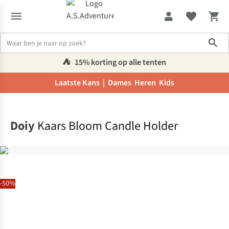
Sho
⛺️
15% korting op alle tenten
Laatste Kans |
Dames
Heren
Kids
Home
Doiy
Kaars Bloom Candle Holder
-50%