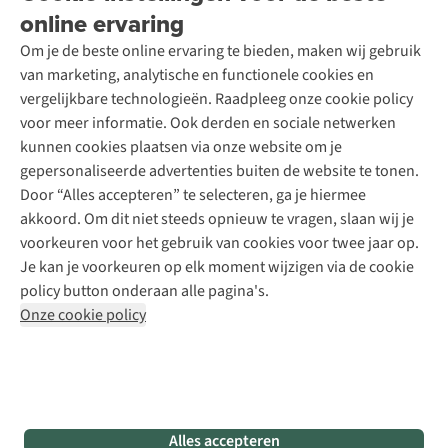
Over A.S.Adventure
Wasservice
online ervaring
Podcast
Contact
Toegankelijkheidsverklaring
Schoenonderhoud
Explore Academy
Om je de beste online ervaring te bieden, maken wij gebruik
Schoenherstelling
Explore Camp
van marketing, analytische en functionele cookies en
Meld je aan voor de nieuwsbrief
Kledingherstelling
Gear Check
vergelijkbare technologieën. Raadpleeg onze cookie policy
Retouches
Inspiratie & advies
voor meer informatie. Ook derden en sociale netwerken
Voor bedrijven
Follow us
kunnen cookies plaatsen via onze website om je
gepersonaliseerde advertenties buiten de website te tonen.
Door “Alles accepteren” te selecteren, ga je hiermee
akkoord. Om dit niet steeds opnieuw te vragen, slaan wij je
voorkeuren voor het gebruik van cookies voor twee jaar op.
Je kan je voorkeuren op elk moment wijzigen via de cookie
Disclaimer
Privacy Policy
Algemene voorwaarden
policy button onderaan alle pagina's.
Cookie Policy
Onze cookie policy
Retail Concepts NV,
Smallandlaan 9,
B-2660 Hoboken
team@asadventure.com
+32 (0)3 828 30 15
BTW BE 0416.762.280
Alles accepteren