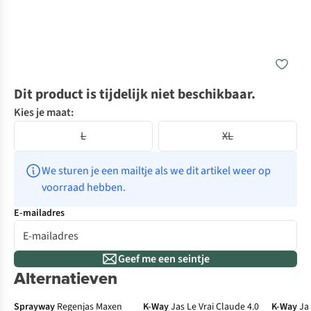
Dit product is tijdelijk niet beschikbaar.
Kies je maat:
L
XL
We sturen je een mailtje als we dit artikel weer op 
voorraad hebben.
E-mailadres
Geef me een seintje
Alternatieven
-50%
Gore-Tex
Sprayway
Regenjas Maxen
K-Way
Jas Le Vrai Claude 4.0
K-Way
Ja