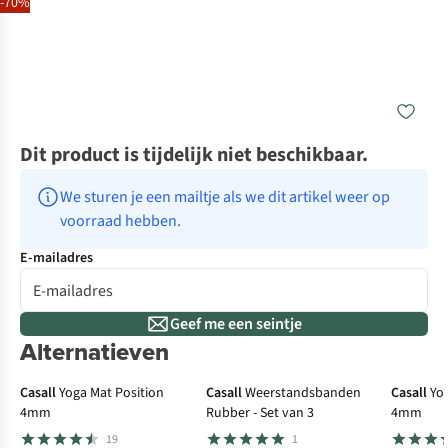
-70%
Dit product is tijdelijk niet beschikbaar.
We sturen je een mailtje als we dit artikel weer op 
voorraad hebben.
E-mailadres
Geef me een seintje
Alternatieven
Casall
Yoga Mat Position
Casall
Weerstandsbanden
Casall
Yo
4mm
Rubber - Set van 3
4mm
19
1