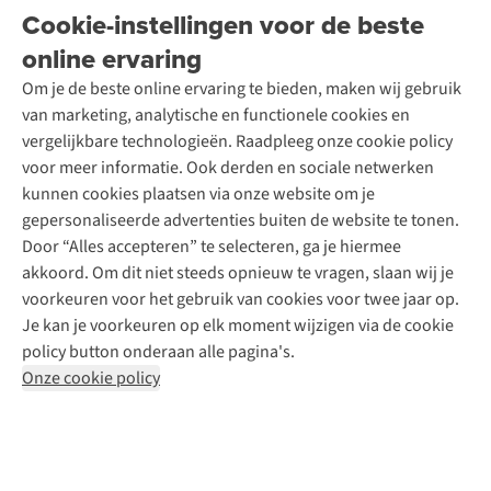
Onderhoud en herstellingen
Onze winkels
Cookie-instellingen voor de beste
Ski-onderhoud
A.S.Magazine
Garantie
Over A.S.Adventure
Wasservice
online ervaring
Podcast
Contact
Toegankelijkheidsverklaring
Schoenonderhoud
Explore Academy
Om je de beste online ervaring te bieden, maken wij gebruik
Schoenherstelling
Explore Camp
van marketing, analytische en functionele cookies en
Meld je aan voor de nieuwsbrief
Kledingherstelling
Gear Check
vergelijkbare technologieën. Raadpleeg onze cookie policy
Retouches
Inspiratie & advies
voor meer informatie. Ook derden en sociale netwerken
Voor bedrijven
Follow us
kunnen cookies plaatsen via onze website om je
gepersonaliseerde advertenties buiten de website te tonen.
Door “Alles accepteren” te selecteren, ga je hiermee
akkoord. Om dit niet steeds opnieuw te vragen, slaan wij je
voorkeuren voor het gebruik van cookies voor twee jaar op.
Je kan je voorkeuren op elk moment wijzigen via de cookie
Disclaimer
Privacy Policy
Algemene voorwaarden
policy button onderaan alle pagina's.
Cookie Policy
Onze cookie policy
Retail Concepts NV,
Smallandlaan 9,
B-2660 Hoboken
team@asadventure.com
+32 (0)3 828 30 15
BTW BE 0416.762.280