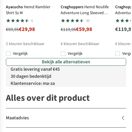
Ayacucho
Hemd Rambler
Craghoppers
Hemd Nosilife
Craghopp
Shirt Ss M
Adventure Long Sleeved
Adventur
Shirt III
Shirt III
6
30
€29,98
€59,98
€119,9
€59,95
€119,95
2
kleuren beschikbaar
6
kleuren beschikbaar
6
kleuren
Vergelijk
Vergelijk
Verge
%
%
%
Bekijk alle alternatieven
Gratis levering vanaf €45
30 dagen bedenktijd
Klantenservice: ma-za
Alles over dit product
Maatadvies