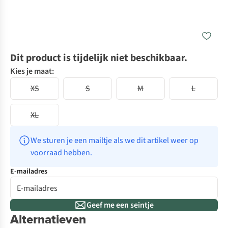
Dit product is tijdelijk niet beschikbaar.
Kies je maat:
XS
S
M
L
XL
We sturen je een mailtje als we dit artikel weer op 
voorraad hebben.
E-mailadres
Geef me een seintje
Alternatieven
-50%
-50%
De