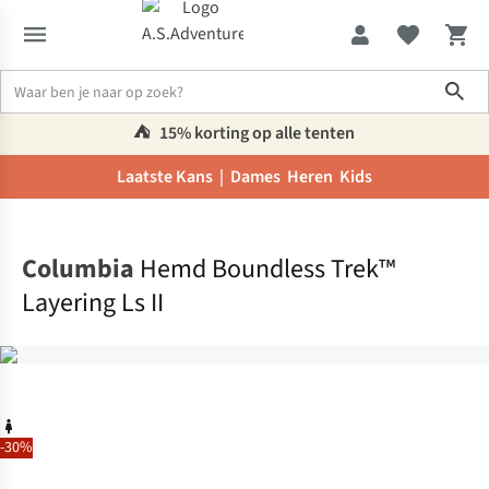
Sho
⛺️
15% korting op alle tenten
Laatste Kans |
Dames
Heren
Kids
Home
Columbia
Hemd Boundless Trek™
Layering Ls II
-30%