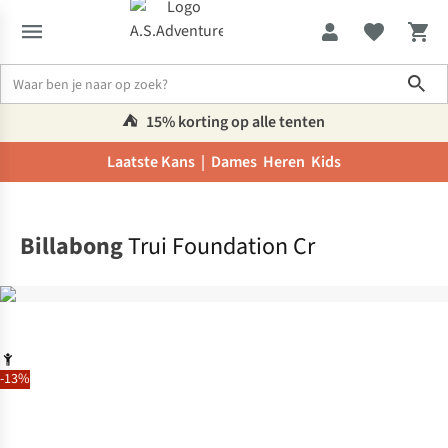
Sho
⛺️
15% korting op alle tenten
Laatste Kans |
Dames
Heren
Kids
Home
Billabong
Trui Foundation Cr
-13%