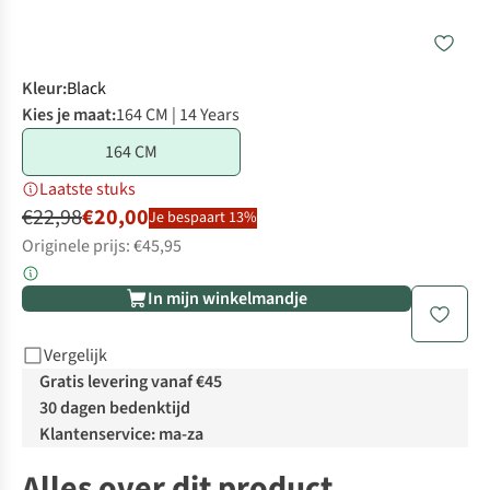
Kleur
:
Black
Kies je maat:
164 CM | 14 Years
164 CM
Laatste stuks
€22,98
€20,00
Je bespaart 13%
Originele prijs: €45,95
In mijn winkelmandje
Vergelijk
Gratis levering vanaf €45
30 dagen bedenktijd
Klantenservice: ma-za
Alles over dit product