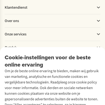
Klantendienst
Veelgestelde vragen
Over ons
Bestellen
Betalen
Werken bij A.S.Adventure
Onze services
Levering
Explore More
Retourneren
Verantwoord ondernemen
Verhuur / Skiverhuur
Bestelling herroepen
Ontdek
Over Ayacucho
Tweedehands
Onderhoud en herstellingen
Onze winkels
Cookie-instellingen voor de beste
Ski-onderhoud
A.S.Magazine
Garantie
Over A.S.Adventure
Wasservice
online ervaring
Podcast
Contact
Toegankelijkheidsverklaring
Schoenonderhoud
Explore Academy
Om je de beste online ervaring te bieden, maken wij gebruik
Schoenherstelling
Explore Camp
van marketing, analytische en functionele cookies en
Meld je aan voor de nieuwsbrief
Kledingherstelling
Gear Check
vergelijkbare technologieën. Raadpleeg onze cookie policy
Retouches
Inspiratie & advies
voor meer informatie. Ook derden en sociale netwerken
Voor bedrijven
Follow us
kunnen cookies plaatsen via onze website om je
gepersonaliseerde advertenties buiten de website te tonen.
Door “Alles accepteren” te selecteren, ga je hiermee