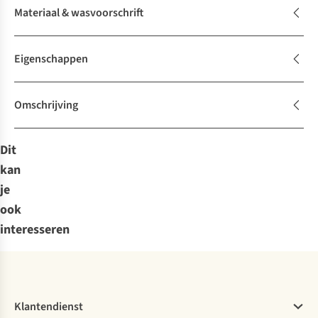
Materiaal & wasvoorschrift
Eigenschappen
Omschrijving
Dit
kan
je
ook
interesseren
Klantendienst