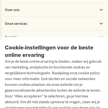
Veelgestelde vragen
Over ons
Bestellen
Betalen
Werken bij A.S.Adventure
Onze services
Levering
Explore More
Retourneren
Verantwoord ondernemen
Verhuur / Skiverhuur
Bestelling herroepen
Ontdek
Over Ayacucho
Tweedehands
Onderhoud en herstellingen
Onze winkels
Cookie-instellingen voor de beste
Ski-onderhoud
A.S.Magazine
Garantie
Over A.S.Adventure
Wasservice
online ervaring
Podcast
Contact
Toegankelijkheidsverklaring
Schoenonderhoud
Explore Academy
Om je de beste online ervaring te bieden, maken wij gebruik
Schoenherstelling
Explore Camp
van marketing, analytische en functionele cookies en
Meld je aan voor de nieuwsbrief
Kledingherstelling
Gear Check
vergelijkbare technologieën. Raadpleeg onze cookie policy
Retouches
Inspiratie & advies
voor meer informatie. Ook derden en sociale netwerken
Voor bedrijven
Follow us
kunnen cookies plaatsen via onze website om je
gepersonaliseerde advertenties buiten de website te tonen.
Door “Alles accepteren” te selecteren, ga je hiermee
akkoord. Om dit niet steeds opnieuw te vragen, slaan wij je
voorkeuren voor het gebruik van cookies voor twee jaar op.