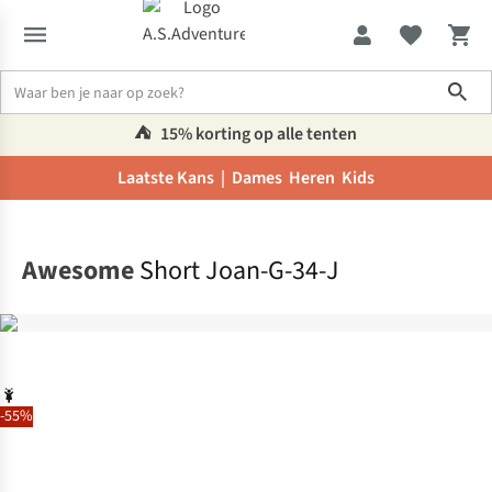
Sho
⛺️
15% korting op alle tenten
Laatste Kans |
Dames
Heren
Kids
Home
Awesome
Short Joan-G-34-J
-55%