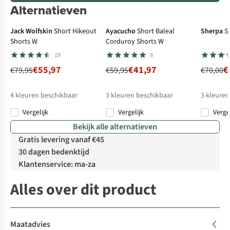
Alternatieven
-30%
-30%
-5
Jack Wolfskin
Short Hikeout
Ayacucho
Short Baleal
Sherpa
S
Shorts W
Corduroy Shorts W
19
8
€55,97
€41,97
€
€79,95
€59,95
€70,00
4
kleuren beschikbaar
3
kleuren beschikbaar
3
kleuren
Vergelijk
Vergelijk
Verge
%
%
%
%
Bekijk alle alternatieven
Gratis levering vanaf €45
30 dagen bedenktijd
Klantenservice: ma-za
Alles over dit product
Maatadvies