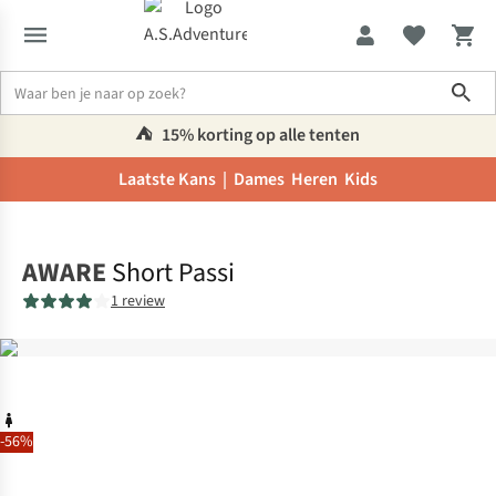
Sho
⛺️
15% korting op alle tenten
Laatste Kans |
Dames
Heren
Kids
Home
AWARE
Short Passi
1 review
-56%