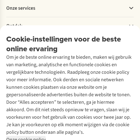
Betalen
Werken bij A.S.Adventure
Onze services
Levering
Explore More
Retourneren
Verantwoord ondernemen
Verhuur / Skiverhuur
Bestelling herroepen
Ontdek
Over Ayacucho
Tweedehands
Onderhoud en herstellingen
Onze winkels
Cookie-instellingen voor de beste
Ski-onderhoud
A.S.Magazine
Garantie
Over A.S.Adventure
Wasservice
online ervaring
Podcast
Contact
Toegankelijkheidsverklaring
Schoenonderhoud
Explore Academy
Om je de beste online ervaring te bieden, maken wij gebruik
Schoenherstelling
Explore Camp
van marketing, analytische en functionele cookies en
Meld je aan voor de nieuwsbrief
Kledingherstelling
Gear Check
vergelijkbare technologieën. Raadpleeg onze cookie policy
Retouches
Inspiratie & advies
voor meer informatie. Ook derden en sociale netwerken
Voor bedrijven
Follow us
kunnen cookies plaatsen via onze website om je
gepersonaliseerde advertenties buiten de website te tonen.
Door “Alles accepteren” te selecteren, ga je hiermee
akkoord. Om dit niet steeds opnieuw te vragen, slaan wij je
voorkeuren voor het gebruik van cookies voor twee jaar op.
Je kan je voorkeuren op elk moment wijzigen via de cookie
Disclaimer
Privacy Policy
Algemene voorwaarden
policy button onderaan alle pagina's.
Cookie Policy
Onze cookie policy