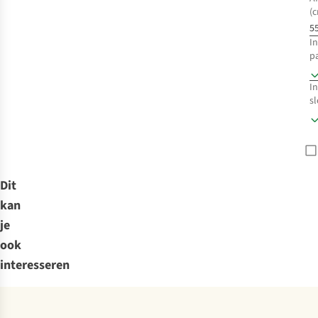
(
55
I
p
In
sl
Dit
kan
je
ook
interesseren