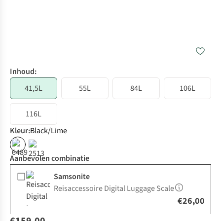
Inhoud:
41,5L
55L
84L
106L
116L
Kleur
:
Black/Lime
Aanbevolen combinatie
Samsonite
Reisaccessoire Digital Luggage Scale
€26,00