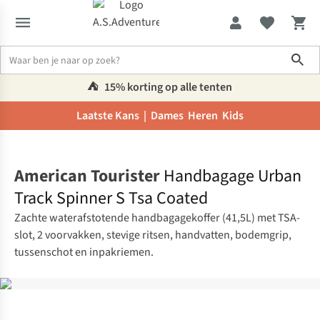
Sho
⛺️
15% korting op alle tenten
Laatste Kans |
Dames
Heren
Kids
Home
American Tourister
Handbagage Urban
Track Spinner S Tsa Coated
Zachte waterafstotende handbagagekoffer (41,5L) met TSA-
slot, 2 voorvakken, stevige ritsen, handvatten, bodemgrip,
tussenschot en inpakriemen.