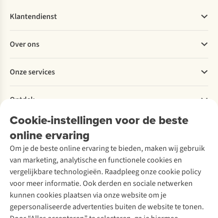
Klantendienst
Veelgestelde vragen
Over ons
Bestellen
Betalen
Werken bij A.S.Adventure
Onze services
Levering
Explore More
Retourneren
Verantwoord ondernemen
Verhuur / Skiverhuur
Bestelling herroepen
Ontdek
Over Ayacucho
Tweedehands
Onderhoud en herstellingen
Onze winkels
Cookie-instellingen voor de beste
Ski-onderhoud
A.S.Magazine
Garantie
Over A.S.Adventure
Wasservice
online ervaring
Podcast
Contact
Toegankelijkheidsverklaring
Schoenonderhoud
Explore Academy
Om je de beste online ervaring te bieden, maken wij gebruik
Schoenherstelling
Explore Camp
van marketing, analytische en functionele cookies en
Meld je aan voor de nieuwsbrief
Kledingherstelling
Gear Check
vergelijkbare technologieën. Raadpleeg onze cookie policy
Retouches
Inspiratie & advies
voor meer informatie. Ook derden en sociale netwerken
Voor bedrijven
Follow us
kunnen cookies plaatsen via onze website om je
gepersonaliseerde advertenties buiten de website te tonen.