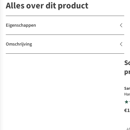
Alles over dit product
Eigenschappen
Omschrijving
S
p
Sa
Ha
Ess
55
€1
A