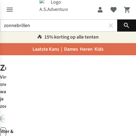
Sho
⛺️
15% korting op alle tenten
Laatste Kans |
Dames
Heren
Kids
Reisaccessoires
Zonnebrillen
Zonnebrillen
Vind
snel
wat
je
zoekt:
Dames
Heren
Kids
Fietsbrillen
Filter &