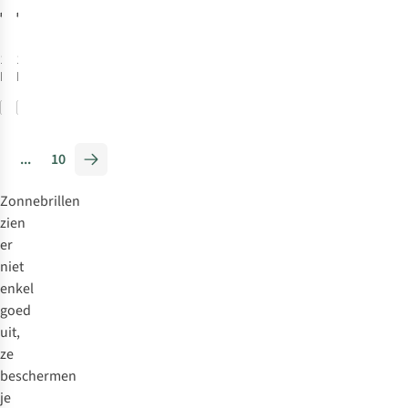
€34,95
€114,95
1
kleur
1
kleur
beschikbaar
beschikbaar
Vergelijk
Vergelijk
...
10
Zonnebrillen
zien
er
niet
enkel
goed
uit,
ze
beschermen
je