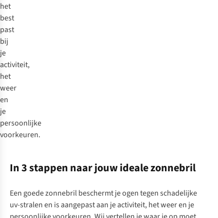
het
best
past
bij
je
activiteit,
het
weer
en
je
persoonlijke
voorkeuren.
In 3 stappen naar jouw ideale zonnebril
Een goede zonnebril beschermt je ogen tegen schadelijke
uv-stralen en is aangepast aan je activiteit, het weer en je
persoonlijke voorkeuren. Wij vertellen je waar je op moet