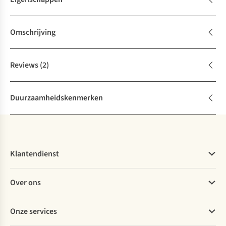
Omschrijving
Reviews
(2)
Duurzaamheidskenmerken
Klantendienst
Veelgestelde vragen
Over ons
Bestellen
Betalen
Werken bij A.S.Adventure
Onze services
Levering
Explore More
Retourneren