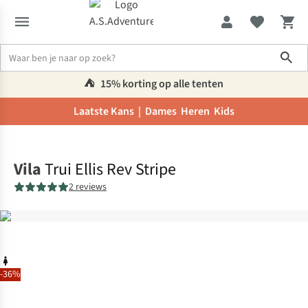
Sho
⛺️
15% korting op alle tenten
Laatste Kans |
Dames
Heren
Kids
Home
Vila
Trui Ellis Rev Stripe
2 reviews
-36%