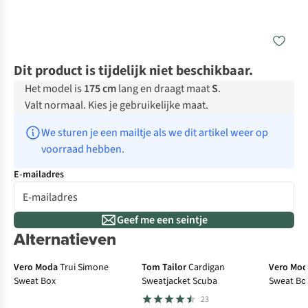
Dit product is tijdelijk niet beschikbaar.
Het model is
175 cm
lang en draagt maat
S
.
Valt normaal. Kies je gebruikelijke maat.
We sturen je een mailtje als we dit artikel weer op 
voorraad hebben.
E-mailadres
Geef me een seintje
Alternatieven
New
N
Vero Moda
Trui Simone
Tom Tailor
Cardigan
Vero Mo
Sweat Box
Sweatjacket Scuba
Sweat Bo
23