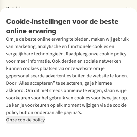
Verantwoord ondernemen
Verhuur / Skiverhuur
Bestelling herroepen
Ontdek
Over Ayacucho
Tweedehands
Onderhoud en herstellingen
Onze winkels
Cookie-instellingen voor de beste
Ski-onderhoud
A.S.Magazine
Garantie
Over A.S.Adventure
Wasservice
online ervaring
Podcast
Contact
Toegankelijkheidsverklaring
Schoenonderhoud
Explore Academy
Om je de beste online ervaring te bieden, maken wij gebruik
Schoenherstelling
Explore Camp
van marketing, analytische en functionele cookies en
Meld je aan voor de nieuwsbrief
Kledingherstelling
Gear Check
vergelijkbare technologieën. Raadpleeg onze cookie policy
Retouches
Inspiratie & advies
voor meer informatie. Ook derden en sociale netwerken
Voor bedrijven
Follow us
kunnen cookies plaatsen via onze website om je
gepersonaliseerde advertenties buiten de website te tonen.
Door “Alles accepteren” te selecteren, ga je hiermee
akkoord. Om dit niet steeds opnieuw te vragen, slaan wij je
voorkeuren voor het gebruik van cookies voor twee jaar op.
Je kan je voorkeuren op elk moment wijzigen via de cookie
Disclaimer
Privacy Policy
Algemene voorwaarden
policy button onderaan alle pagina's.
Cookie Policy
Onze cookie policy
Retail Concepts NV,
Smallandlaan 9,
B-2660 Hoboken