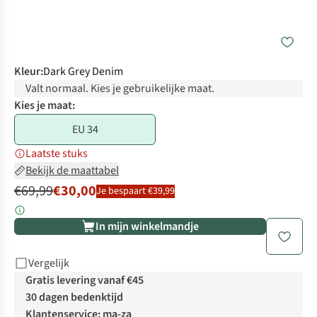
Kleur
:
Dark Grey Denim
Valt normaal. Kies je gebruikelijke maat.
Kies je maat:
EU 34
Laatste stuks
Bekijk de maattabel
€69,99
€30,00
Je bespaart €39,99
In mijn winkelmandje
Vergelijk
Gratis levering vanaf €45
30 dagen bedenktijd
Klantenservice: ma-za