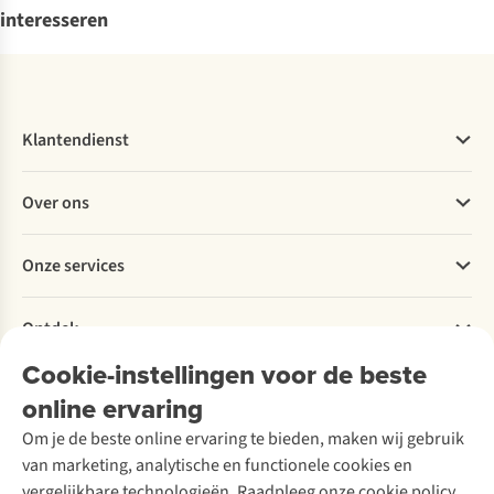
interesseren
Klantendienst
Veelgestelde vragen
Over ons
Bestellen
Betalen
Werken bij A.S.Adventure
Onze services
Levering
Explore More
Retourneren
Verantwoord ondernemen
Verhuur / Skiverhuur
Bestelling herroepen
Ontdek
Over Ayacucho
Tweedehands
Onderhoud en herstellingen
Onze winkels
Cookie-instellingen voor de beste
Ski-onderhoud
A.S.Magazine
Garantie
Over A.S.Adventure
Wasservice
online ervaring
Podcast
Contact
Toegankelijkheidsverklaring
Schoenonderhoud
Explore Academy
Om je de beste online ervaring te bieden, maken wij gebruik
Schoenherstelling
Explore Camp
van marketing, analytische en functionele cookies en
Meld je aan voor de nieuwsbrief
Kledingherstelling
Gear Check
vergelijkbare technologieën. Raadpleeg onze cookie policy