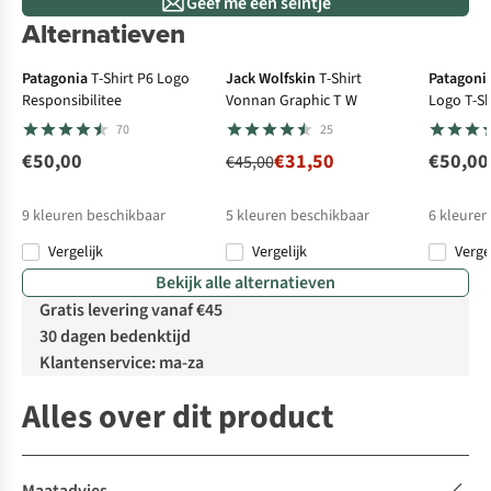
Geef me een seintje
Alternatieven
-30%
Patagonia
T-Shirt P6 Logo
Jack Wolfskin
T-Shirt
Patagoni
Responsibilitee
Vonnan Graphic T W
Logo T-Sh
70
25
€50,00
€31,50
€50,00
€45,00
9
kleuren beschikbaar
5
kleuren beschikbaar
6
kleuren
Vergelijk
Vergelijk
Verge
%
%
%
Bekijk alle alternatieven
Gratis levering vanaf €45
30 dagen bedenktijd
Klantenservice: ma-za
Alles over dit product