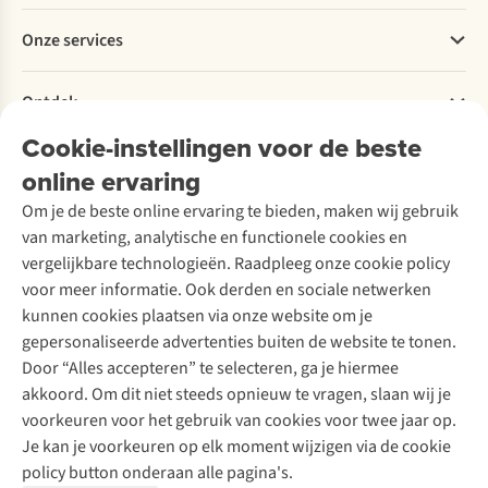
Betalen
Werken bij A.S.Adventure
Onze services
Levering
Explore More
Retourneren
Verantwoord ondernemen
Verhuur / Skiverhuur
Bestelling herroepen
Ontdek
Over Ayacucho
Tweedehands
Onderhoud en herstellingen
Onze winkels
Cookie-instellingen voor de beste
Ski-onderhoud
A.S.Magazine
Garantie
Over A.S.Adventure
Wasservice
online ervaring
Podcast
Contact
Toegankelijkheidsverklaring
Schoenonderhoud
Explore Academy
Om je de beste online ervaring te bieden, maken wij gebruik
Schoenherstelling
Explore Camp
van marketing, analytische en functionele cookies en
Meld je aan voor de nieuwsbrief
Kledingherstelling
Gear Check
vergelijkbare technologieën. Raadpleeg onze cookie policy
Retouches
Inspiratie & advies
voor meer informatie. Ook derden en sociale netwerken
Voor bedrijven
Follow us
kunnen cookies plaatsen via onze website om je
gepersonaliseerde advertenties buiten de website te tonen.
Door “Alles accepteren” te selecteren, ga je hiermee
akkoord. Om dit niet steeds opnieuw te vragen, slaan wij je
voorkeuren voor het gebruik van cookies voor twee jaar op.
Je kan je voorkeuren op elk moment wijzigen via de cookie
Disclaimer
Privacy Policy
Algemene voorwaarden
policy button onderaan alle pagina's.