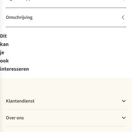
Omschrijving
Dit
kan
je
ook
interesseren
Klantendienst
Veelgestelde vragen
Over ons
Bestellen
Betalen
Werken bij A.S.Adventure