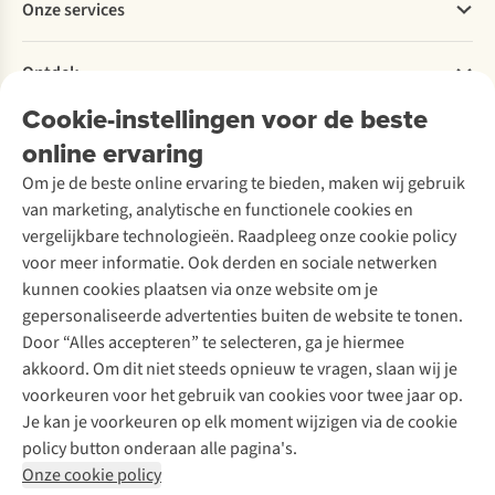
Onze services
Levering
Explore More
Retourneren
Verantwoord ondernemen
Verhuur / Skiverhuur
Bestelling herroepen
Ontdek
Over Ayacucho
Tweedehands
Onderhoud en herstellingen
Onze winkels
Cookie-instellingen voor de beste
Ski-onderhoud
A.S.Magazine
Garantie
Over A.S.Adventure
Wasservice
online ervaring
Podcast
Contact
Toegankelijkheidsverklaring
Schoenonderhoud
Explore Academy
Om je de beste online ervaring te bieden, maken wij gebruik
Schoenherstelling
Explore Camp
van marketing, analytische en functionele cookies en
Meld je aan voor de nieuwsbrief
Kledingherstelling
Gear Check
vergelijkbare technologieën. Raadpleeg onze cookie policy
Retouches
Inspiratie & advies
voor meer informatie. Ook derden en sociale netwerken
Voor bedrijven
Follow us
kunnen cookies plaatsen via onze website om je
gepersonaliseerde advertenties buiten de website te tonen.
Door “Alles accepteren” te selecteren, ga je hiermee
akkoord. Om dit niet steeds opnieuw te vragen, slaan wij je
voorkeuren voor het gebruik van cookies voor twee jaar op.
Je kan je voorkeuren op elk moment wijzigen via de cookie
Disclaimer
Privacy Policy
Algemene voorwaarden
policy button onderaan alle pagina's.
Cookie Policy
Onze cookie policy