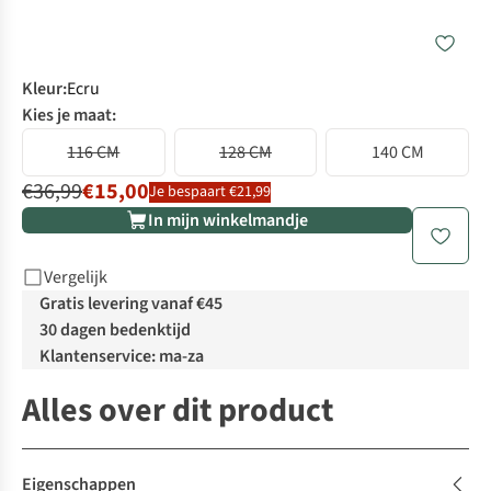
Kleur
:
Ecru
Kies je maat:
116 CM
128 CM
140 CM
€36,99
€15,00
Je bespaart €21,99
In mijn winkelmandje
Vergelijk
Gratis levering vanaf €45
30 dagen bedenktijd
Klantenservice: ma-za
Alles over dit product
Eigenschappen