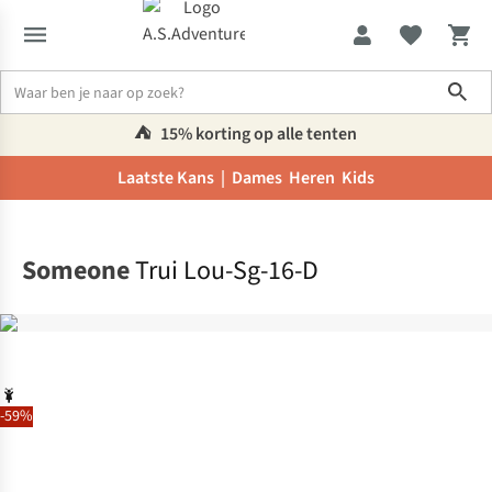
Sho
⛺️
15% korting op alle tenten
Laatste Kans |
Dames
Heren
Kids
Home
Someone
Trui Lou-Sg-16-D
-59%