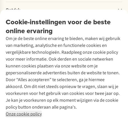
Retourneren
Verantwoord ondernemen
Verhuur / Skiverhuur
Bestelling herroepen
Ontdek
Over Ayacucho
Tweedehands
Onderhoud en herstellingen
Onze winkels
Cookie-instellingen voor de beste
Ski-onderhoud
A.S.Magazine
Garantie
Over A.S.Adventure
Wasservice
online ervaring
Podcast
Contact
Toegankelijkheidsverklaring
Schoenonderhoud
Explore Academy
Om je de beste online ervaring te bieden, maken wij gebruik
Schoenherstelling
Explore Camp
van marketing, analytische en functionele cookies en
Meld je aan voor de nieuwsbrief
Kledingherstelling
Gear Check
vergelijkbare technologieën. Raadpleeg onze cookie policy
Retouches
Inspiratie & advies
voor meer informatie. Ook derden en sociale netwerken
Voor bedrijven
Follow us
kunnen cookies plaatsen via onze website om je
gepersonaliseerde advertenties buiten de website te tonen.
Door “Alles accepteren” te selecteren, ga je hiermee
akkoord. Om dit niet steeds opnieuw te vragen, slaan wij je
voorkeuren voor het gebruik van cookies voor twee jaar op.
Je kan je voorkeuren op elk moment wijzigen via de cookie
Disclaimer
Privacy Policy
Algemene voorwaarden
policy button onderaan alle pagina's.
Cookie Policy
Onze cookie policy
Retail Concepts NV,
Smallandlaan 9,
B-2660 Hoboken