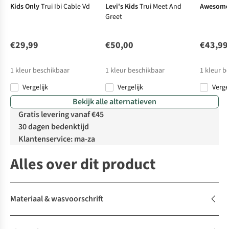
Kids Only
Trui Ibi Cable Vd
Levi's Kids
Trui Meet And
Awesom
Greet
€29,99
€50,00
€43,99
1
kleur beschikbaar
1
kleur beschikbaar
1
kleur b
Vergelijk
Vergelijk
Verge
Bekijk alle alternatieven
Gratis levering vanaf €45
30 dagen bedenktijd
Klantenservice: ma-za
Alles over dit product
Materiaal & wasvoorschrift