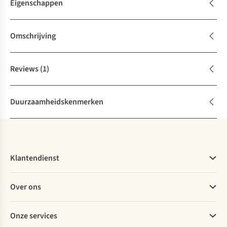
Eigenschappen
Omschrijving
Reviews
(1)
Duurzaamheidskenmerken
Klantendienst
Veelgestelde vragen
Over ons
Bestellen
Betalen
Werken bij A.S.Adventure
Onze services
Levering
Explore More