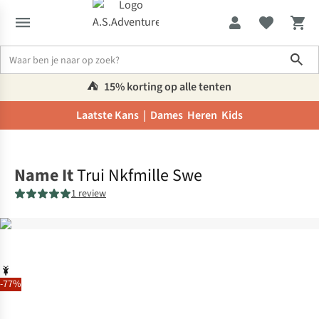
Sho
⛺️
15% korting op alle tenten
Laatste Kans |
Dames
Heren
Kids
Home
Name It
Trui Nkfmille Swe
1 review
-77%