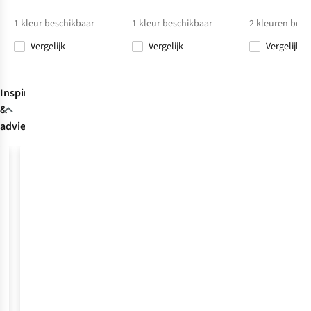
1
kleur beschikbaar
1
kleur beschikbaar
2
kleuren besc
Vergelijk
Vergelijk
Vergelijk
Inspiratie
&
advies