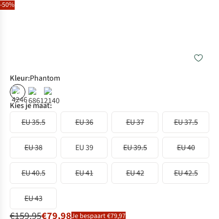
-50%
Kleur
:
Phantom
%
Kies je maat:
EU 35.5
EU 36
EU 37
EU 37.5
EU 38
EU 39
EU 39.5
EU 40
EU 40.5
EU 41
EU 42
EU 42.5
EU 43
€159,95
€79,98
Je bespaart €79,97