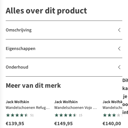
Alles over dit product
Omschrijving
Eigenschappen
Onderhoud
Di
Meer van dit merk
ka
je
Jack Wolfskin
Jack Wolfskin
Jack Wolfskin
oo
Wandelschoenen Refugio
Wandelschoenen Vojo 3
Wandelschoen
in
Texapore
Texapore Mid
Tour Texapore
51
15
€139,95
€149,95
€140,00