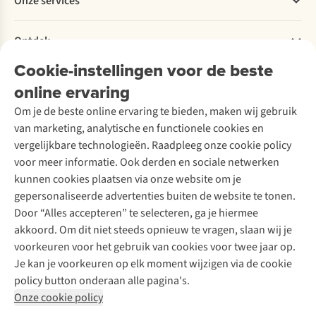
Onze services
voor
Met
Toch
Levering
Explore More
een
deze
zijn
Retourneren
Verantwoord ondernemen
trailschoen?
3
de
Verhuur / Skiverhuur
Bestelling herroepen
Ontdek
Over Ayacucho
Wandelschoenexpert
stappen
Noord-
Tweedehands
Onderhoud en herstellingen
Jonathan
loop
Spaanse
Onze winkels
Cookie-instellingen voor de beste
Ski-onderhoud
A.S.Magazine
helpt
jij
toppen
Garantie
Over A.S.Adventure
Wasservice
je
op
nog
online ervaring
Podcast
Contact
Toegankelijkheidsverklaring
met
wolkjes.
voor
Schoenonderhoud
Explore Academy
Om je de beste online ervaring te bieden, maken wij gebruik
het
velen
Schoenherstelling
Explore Camp
van marketing, analytische en functionele cookies en
maken
onbekend
Meld je aan voor de nieuwsbrief
Kledingherstelling
Gear Check
van
terrein.
vergelijkbare technologieën. Raadpleeg onze cookie policy
Retouches
de
A.S.Ambassadeur
Inspiratie & advies
voor meer informatie. Ook derden en sociale netwerken
juiste
Fien
Voor bedrijven
Follow us
kunnen cookies plaatsen via onze website om je
keuze.
geeft
gepersonaliseerde advertenties buiten de website te tonen.
de
Door “Alles accepteren” te selecteren, ga je hiermee
geheimen
van
akkoord. Om dit niet steeds opnieuw te vragen, slaan wij je
deze
voorkeuren voor het gebruik van cookies voor twee jaar op.
bergketen
Je kan je voorkeuren op elk moment wijzigen via de cookie
prijs.
Disclaimer
Privacy Policy
Algemene voorwaarden
policy button onderaan alle pagina's.
Cookie Policy
Onze cookie policy