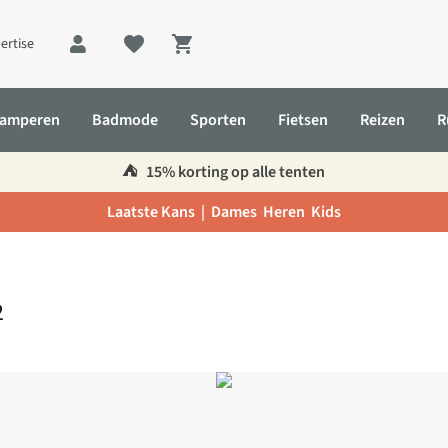
ertise
Shopping cart
amperen
Badmode
Sporten
Fietsen
Reizen
R
⛺️
15% korting op alle tenten
Laatste Kans |
Dames
Heren
Kids
2