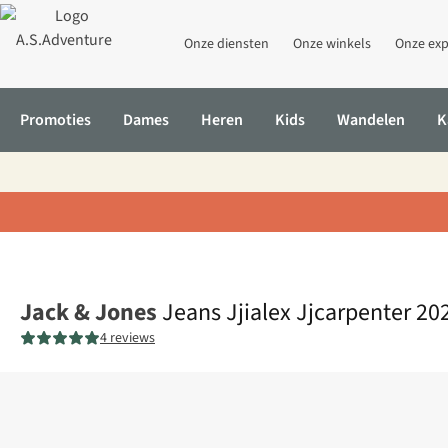
Onze diensten
Onze winkels
Onze exp
Promoties
Dames
Heren
Kids
Wandelen
K
Home
Jeans Jjialex Jjcarpenter 202
Jack & Jones
Jeans Jjialex Jjcarpenter 20
4 reviews