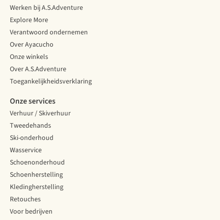
Werken bij A.S.Adventure
Explore More
Verantwoord ondernemen
Over Ayacucho
Onze winkels
Over A.S.Adventure
Toegankelijkheidsverklaring
Onze services
Verhuur / Skiverhuur
Tweedehands
Ski-onderhoud
Wasservice
Schoenonderhoud
Schoenherstelling
Kledingherstelling
Retouches
Voor bedrijven