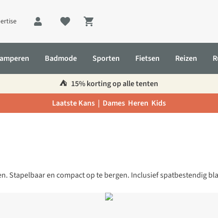
ertise
Shopping cart
amperen
Badmode
Sporten
Fietsen
Reizen
R
⛺️
15% korting op alle tenten
Laatste Kans |
Dames
Heren
Kids
 Stapelbaar en compact op te bergen. Inclusief spatbestendig bl