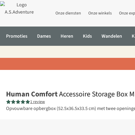
Onze diensten
Onze winkels
Onze exp
Promoties
Dames
Heren
Kids
Wandelen
K
Home
Accessoire Storage Box M
Human Comfort
Accessoire Storage Box M
1 review
Opvouwbare opbergbox (52.5x36.5x33.5 cm) met twee openingen.