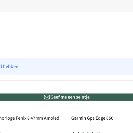
ad hebben.
Geef me een seintje
€50 cashback
horloge Fenix 8 47mm Amoled
Garmin
Gps Edge 850