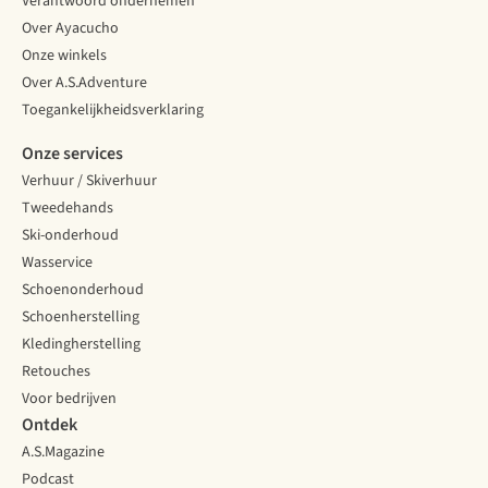
Verantwoord ondernemen
Over Ayacucho
Onze winkels
Over A.S.Adventure
Toegankelijkheidsverklaring
Onze services
Verhuur / Skiverhuur
Tweedehands
Ski-onderhoud
Wasservice
Schoenonderhoud
Schoenherstelling
Kledingherstelling
Retouches
Voor bedrijven
Ontdek
A.S.Magazine
Podcast