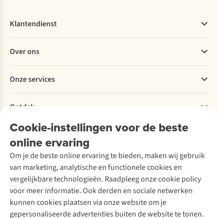
Klantendienst
Veelgestelde vragen
Over ons
Bestellen
Betalen
Werken bij A.S.Adventure
Onze services
Levering
Explore More
Retourneren
Verantwoord ondernemen
Verhuur / Skiverhuur
Bestelling herroepen
Ontdek
Over Ayacucho
Tweedehands
Onderhoud en herstellingen
Onze winkels
Cookie-instellingen voor de beste
Ski-onderhoud
A.S.Magazine
Garantie
Over A.S.Adventure
Wasservice
online ervaring
Podcast
Contact
Toegankelijkheidsverklaring
Schoenonderhoud
Explore Academy
Om je de beste online ervaring te bieden, maken wij gebruik
Schoenherstelling
Explore Camp
van marketing, analytische en functionele cookies en
Meld je aan voor de nieuwsbrief
Kledingherstelling
Gear Check
vergelijkbare technologieën. Raadpleeg onze cookie policy
Retouches
Inspiratie & advies
voor meer informatie. Ook derden en sociale netwerken
Voor bedrijven
Follow us
kunnen cookies plaatsen via onze website om je
gepersonaliseerde advertenties buiten de website te tonen.