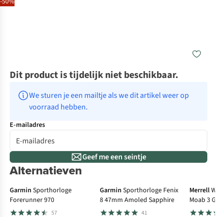
-50%
Dit product is tijdelijk niet beschikbaar.
We sturen je een mailtje als we dit artikel weer op 
voorraad hebben.
E-mailadres
Geef me een seintje
Alternatieven
€100 cashback
Go
Garmin
Sporthorloge
Garmin
Sporthorloge Fenix
Merrell
W
Forerunner 970
8 47mm Amoled Sapphire
Moab 3 G
57
41