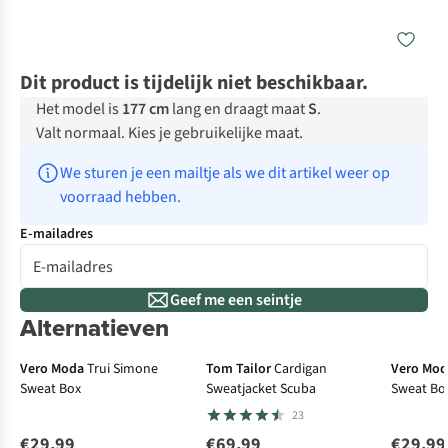
Dit product is tijdelijk niet beschikbaar.
Het model is
177 cm
lang en draagt maat
S
.
Valt normaal. Kies je gebruikelijke maat.
We sturen je een mailtje als we dit artikel weer op 
voorraad hebben.
E-mailadres
Geef me een seintje
Alternatieven
New
N
Vero Moda
Trui Simone
Tom Tailor
Cardigan
Vero Mo
Sweat Box
Sweatjacket Scuba
Sweat Bo
23
€29,99
€69,99
€29,99