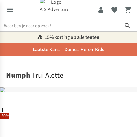
Sho
⛺️
15% korting op alle tenten
Laatste Kans |
Dames
Heren
Kids
Home
Numph
Trui Alette
-50%