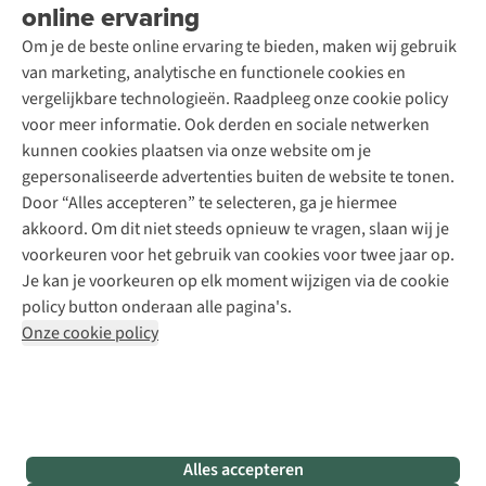
Wasservice
online ervaring
Podcast
Contact
Toegankelijkheidsverklaring
Schoenonderhoud
Explore Academy
Om je de beste online ervaring te bieden, maken wij gebruik
Schoenherstelling
Explore Camp
van marketing, analytische en functionele cookies en
Meld je aan voor de nieuwsbrief
Kledingherstelling
Gear Check
vergelijkbare technologieën. Raadpleeg onze cookie policy
Retouches
Inspiratie & advies
voor meer informatie. Ook derden en sociale netwerken
Voor bedrijven
Follow us
kunnen cookies plaatsen via onze website om je
gepersonaliseerde advertenties buiten de website te tonen.
Door “Alles accepteren” te selecteren, ga je hiermee
akkoord. Om dit niet steeds opnieuw te vragen, slaan wij je
voorkeuren voor het gebruik van cookies voor twee jaar op.
Je kan je voorkeuren op elk moment wijzigen via de cookie
Disclaimer
Privacy Policy
Algemene voorwaarden
policy button onderaan alle pagina's.
Cookie Policy
Onze cookie policy
Retail Concepts NV,
Smallandlaan 9,
B-2660 Hoboken
team@asadventure.com
+32 (0)3 828 30 15
BTW BE 0416.762.280
Alles accepteren