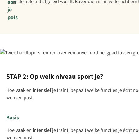
aan
je de hele tijd afgeleid wordt. Bovendien is hij vederlicht om
je
pols
STAP 2: Op welk niveau sport je?
Hoe
vaak
en
intensief
je traint, bepaalt welke functies je écht n
wensen past.
Basis
Hoe
vaak
en
intensief
je traint, bepaalt welke functies je écht n
wensen past.