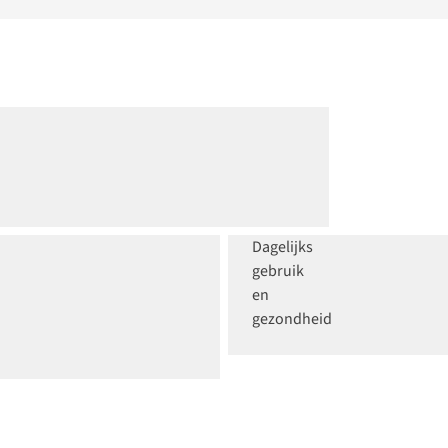
Lifestyle
smartwatch
Dagelijks
gebruik
en
gezondheid