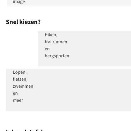
Snel kiezen?
Outdoorhorloge
Hiken,
trailrunnen
en
bergsporten
rthorloge
Lopen,
fietsen,
zwemmen
en
meer