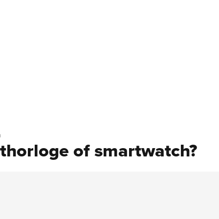
h
rthorloge of smartwatch?