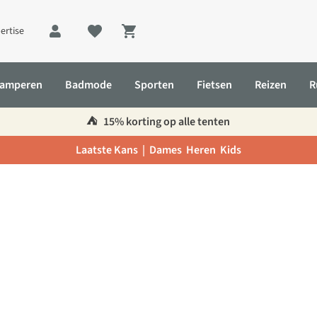
ertise
Shopping cart
amperen
Badmode
Sporten
Fietsen
Reizen
R
⛺️
15% korting op alle tenten
Laatste Kans |
Dames
Heren
Kids