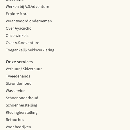
Werken bij A.S.Adventure
Explore More
Verantwoord ondernemen
Over Ayacucho
Onze winkels
Over A.S.Adventure
Toegankelijkheidsverklaring
Onze services
Verhuur / Skiverhuur
Tweedehands
Ski-onderhoud
Wasservice
Schoenonderhoud
Schoenherstelling
Kledingherstelling
Retouches
Voor bedrijven