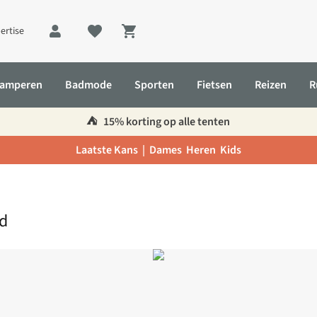
ertise
Shopping cart
amperen
Badmode
Sporten
Fietsen
Reizen
R
⛺️
15% korting op alle tenten
Laatste Kans |
Dames
Heren
Kids
nd