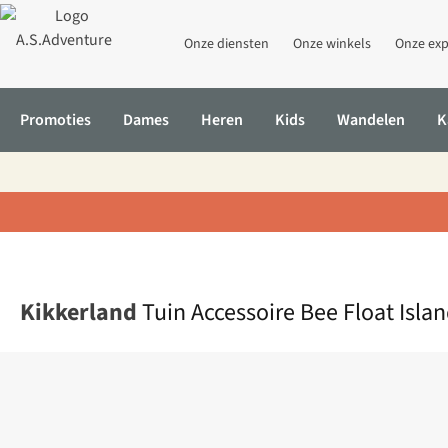
Onze diensten
Onze winkels
Onze exp
Promoties
Dames
Heren
Kids
Wandelen
K
Home
Tuin Accessoire Bee Float Island
Kikkerland
Tuin Accessoire Bee Float Isla