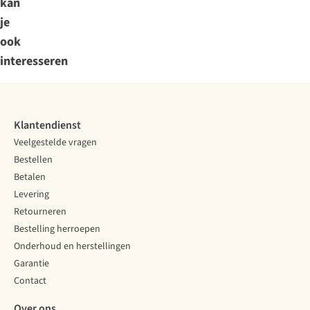
kan
je
ook
interesseren
Klantendienst
Veelgestelde vragen
Bestellen
Betalen
Levering
Retourneren
Bestelling herroepen
Onderhoud en herstellingen
Garantie
Contact
Over ons