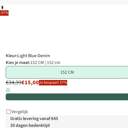
-57%
Kleur
:
Light Blue Denim
Kies je maat:
152 CM | 152 cm
152 CM
€34,99
€15,00
Je bespaart 57%
Vergelijk
Gratis levering vanaf €45
30 dagen bedenktijd