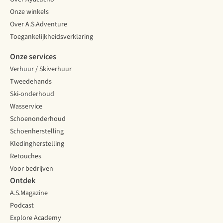
Onze winkels
Over A.S.Adventure
Toegankelijkheidsverklaring
Onze services
Verhuur / Skiverhuur
Tweedehands
Ski-onderhoud
Wasservice
Schoenonderhoud
Schoenherstelling
Kledingherstelling
Retouches
Voor bedrijven
Ontdek
A.S.Magazine
Podcast
Explore Academy