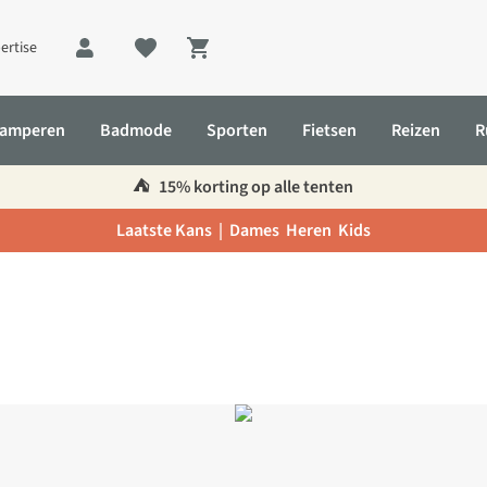
ertise
Shopping cart
amperen
Badmode
Sporten
Fietsen
Reizen
R
⛺️
15% korting op alle tenten
Laatste Kans |
Dames
Heren
Kids