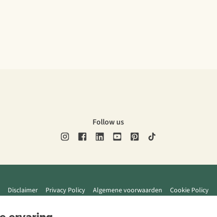
Follow us
Disclaimer
Privacy Policy
Algemene voorwaarden
Cookie Policy
e ervaring