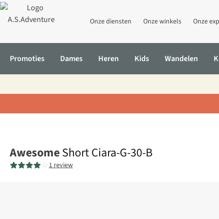
Onze diensten
Onze winkels
Onze exp
Promoties
Dames
Heren
Kids
Wandelen
K
Home
Short Ciara-G-30-B
Awesome
Short Ciara-G-30-B
1 review