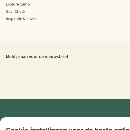
Explore Camp
Gear Check
Inspiratie & advies
Meld je aan voor de nieuwsbrief
Retail Concepts
Cookie-instellingen voor de beste onlin