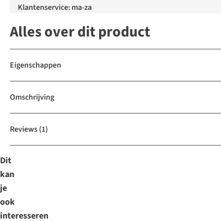
Klantenservice: ma-za
Alles over dit product
Eigenschappen
Omschrijving
Reviews
(1)
Dit
kan
je
ook
interesseren