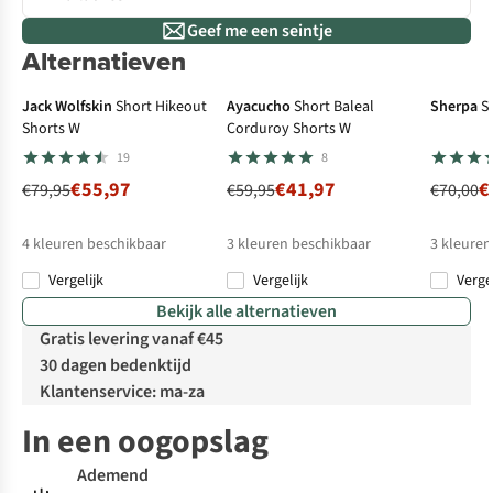
Geef me een seintje
Alternatieven
-30%
-30%
-5
Jack Wolfskin
Short Hikeout
Ayacucho
Short Baleal
Sherpa
S
Shorts W
Corduroy Shorts W
19
8
€55,97
€41,97
€
€79,95
€59,95
€70,00
4
kleuren beschikbaar
3
kleuren beschikbaar
3
kleuren
Vergelijk
Vergelijk
Verge
%
%
%
%
Bekijk alle alternatieven
Gratis levering vanaf €45
30 dagen bedenktijd
Klantenservice: ma-za
In een oogopslag
Ademend