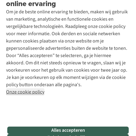
online ervaring
Podcast
Contact
Toegankelijkheidsverklaring
Schoenonderhoud
Explore Academy
Om je de beste online ervaring te bieden, maken wij gebruik
Schoenherstelling
Explore Camp
van marketing, analytische en functionele cookies en
Meld je aan voor de nieuwsbrief
Kledingherstelling
Gear Check
vergelijkbare technologieën. Raadpleeg onze cookie policy
Retouches
Inspiratie & advies
voor meer informatie. Ook derden en sociale netwerken
Voor bedrijven
Follow us
kunnen cookies plaatsen via onze website om je
gepersonaliseerde advertenties buiten de website te tonen.
Door “Alles accepteren” te selecteren, ga je hiermee
akkoord. Om dit niet steeds opnieuw te vragen, slaan wij je
voorkeuren voor het gebruik van cookies voor twee jaar op.
Je kan je voorkeuren op elk moment wijzigen via de cookie
Disclaimer
Privacy Policy
Algemene voorwaarden
policy button onderaan alle pagina's.
Cookie Policy
Onze cookie policy
Retail Concepts NV,
Smallandlaan 9,
B-2660 Hoboken
team@asadventure.com
+32 (0)3 828 30 15
BTW BE 0416.762.280
Alles accepteren