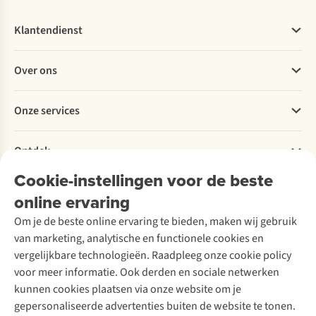
Klantendienst
Veelgestelde vragen
Over ons
Bestellen
Betalen
Werken bij A.S.Adventure
Onze services
Levering
Explore More
Retourneren
Verantwoord ondernemen
Verhuur / Skiverhuur
Bestelling herroepen
Ontdek
Over Ayacucho
Tweedehands
Onderhoud en herstellingen
Onze winkels
Cookie-instellingen voor de beste
Ski-onderhoud
A.S.Magazine
Garantie
Over A.S.Adventure
Wasservice
online ervaring
Podcast
Contact
Toegankelijkheidsverklaring
Schoenonderhoud
Explore Academy
Om je de beste online ervaring te bieden, maken wij gebruik
Schoenherstelling
Explore Camp
van marketing, analytische en functionele cookies en
Meld je aan voor de nieuwsbrief
Kledingherstelling
Gear Check
vergelijkbare technologieën. Raadpleeg onze cookie policy
Retouches
Inspiratie & advies
voor meer informatie. Ook derden en sociale netwerken
Voor bedrijven
Follow us
kunnen cookies plaatsen via onze website om je
gepersonaliseerde advertenties buiten de website te tonen.