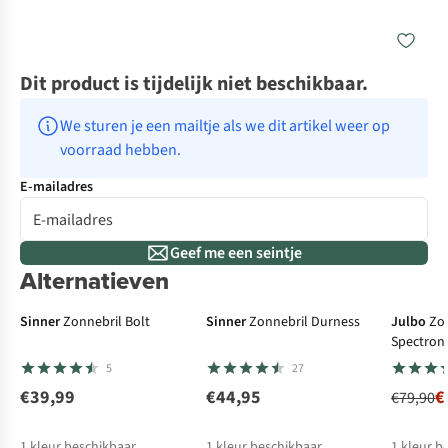
Dit product is tijdelijk niet beschikbaar.
We sturen je een mailtje als we dit artikel weer op 
voorraad hebben.
E-mailadres
Geef me een seintje
Alternatieven
-5
Sinner
Zonnebril Bolt
Sinner
Zonnebril Durness
Julbo
Zo
Spectron
5
27
€39,99
€44,95
€
€79,90
1
kleur beschikbaar
1
kleur beschikbaar
1
kleur b