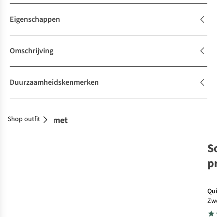
Eigenschappen
Omschrijving
Duurzaamheidskenmerken
Shop outfit
Combineer met
S
p
Qui
Zw
Ev