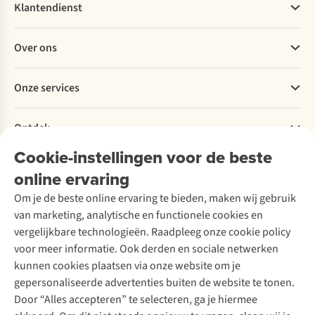
Klantendienst
Veelgestelde vragen
Over ons
Bestellen
Betalen
Werken bij A.S.Adventure
Onze services
Levering
Explore More
Retourneren
Verantwoord ondernemen
Verhuur / Skiverhuur
Bestelling herroepen
Ontdek
Over Ayacucho
Tweedehands
Onderhoud en herstellingen
Onze winkels
Cookie-instellingen voor de beste
Ski-onderhoud
A.S.Magazine
Garantie
Over A.S.Adventure
Wasservice
online ervaring
Podcast
Contact
Toegankelijkheidsverklaring
Schoenonderhoud
Explore Academy
Om je de beste online ervaring te bieden, maken wij gebruik
Schoenherstelling
Explore Camp
van marketing, analytische en functionele cookies en
Meld je aan voor de nieuwsbrief
Kledingherstelling
Gear Check
vergelijkbare technologieën. Raadpleeg onze cookie policy
Retouches
Inspiratie & advies
voor meer informatie. Ook derden en sociale netwerken
Voor bedrijven
Follow us
kunnen cookies plaatsen via onze website om je
gepersonaliseerde advertenties buiten de website te tonen.
Door “Alles accepteren” te selecteren, ga je hiermee