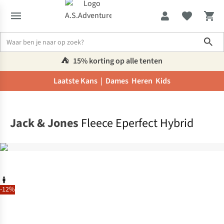
Sho
⛺️
15% korting op alle tenten
Laatste Kans |
Dames
Heren
Kids
Home
Jack & Jones
Fleece Eperfect Hybrid
-12%