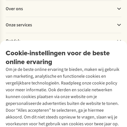
Veelgestelde vragen
Over ons
Bestellen
Betalen
Werken bij A.S.Adventure
Onze services
Levering
Explore More
Retourneren
Verantwoord ondernemen
Verhuur / Skiverhuur
Bestelling herroepen
Ontdek
Over Ayacucho
Tweedehands
Onderhoud en herstellingen
Onze winkels
Cookie-instellingen voor de beste
Ski-onderhoud
A.S.Magazine
Garantie
Over A.S.Adventure
Wasservice
online ervaring
Podcast
Contact
Toegankelijkheidsverklaring
Schoenonderhoud
Explore Academy
Om je de beste online ervaring te bieden, maken wij gebruik
Schoenherstelling
Explore Camp
van marketing, analytische en functionele cookies en
Meld je aan voor de nieuwsbrief
Kledingherstelling
Gear Check
vergelijkbare technologieën. Raadpleeg onze cookie policy
Retouches
Inspiratie & advies
voor meer informatie. Ook derden en sociale netwerken
Voor bedrijven
Follow us
kunnen cookies plaatsen via onze website om je
gepersonaliseerde advertenties buiten de website te tonen.
Door “Alles accepteren” te selecteren, ga je hiermee
akkoord. Om dit niet steeds opnieuw te vragen, slaan wij je
voorkeuren voor het gebruik van cookies voor twee jaar op.