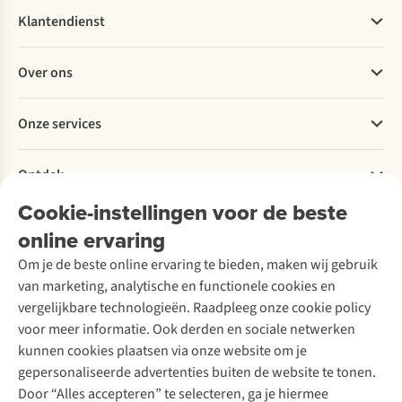
Klantendienst
Veelgestelde vragen
Over ons
Bestellen
Betalen
Werken bij A.S.Adventure
Onze services
Levering
Explore More
Retourneren
Verantwoord ondernemen
Verhuur / Skiverhuur
Bestelling herroepen
Ontdek
Over Ayacucho
Tweedehands
Onderhoud en herstellingen
Onze winkels
Cookie-instellingen voor de beste
Ski-onderhoud
A.S.Magazine
Garantie
Over A.S.Adventure
Wasservice
online ervaring
Podcast
Contact
Toegankelijkheidsverklaring
Schoenonderhoud
Explore Academy
Om je de beste online ervaring te bieden, maken wij gebruik
Schoenherstelling
Explore Camp
van marketing, analytische en functionele cookies en
Meld je aan voor de nieuwsbrief
Kledingherstelling
Gear Check
vergelijkbare technologieën. Raadpleeg onze cookie policy
Retouches
Inspiratie & advies
voor meer informatie. Ook derden en sociale netwerken
Voor bedrijven
Follow us
kunnen cookies plaatsen via onze website om je
gepersonaliseerde advertenties buiten de website te tonen.
Door “Alles accepteren” te selecteren, ga je hiermee