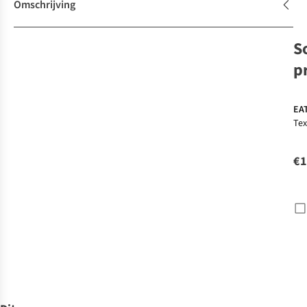
Omschrijving
S
p
EA
Tex
Acc
Cl
€1
Str