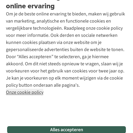
Wasservice
online ervaring
Podcast
Contact
Toegankelijkheidsverklaring
Schoenonderhoud
Explore Academy
Om je de beste online ervaring te bieden, maken wij gebruik
Schoenherstelling
Explore Camp
van marketing, analytische en functionele cookies en
Meld je aan voor de nieuwsbrief
Kledingherstelling
Gear Check
vergelijkbare technologieën. Raadpleeg onze cookie policy
Retouches
Inspiratie & advies
voor meer informatie. Ook derden en sociale netwerken
Voor bedrijven
Follow us
kunnen cookies plaatsen via onze website om je
gepersonaliseerde advertenties buiten de website te tonen.
Door “Alles accepteren” te selecteren, ga je hiermee
akkoord. Om dit niet steeds opnieuw te vragen, slaan wij je
voorkeuren voor het gebruik van cookies voor twee jaar op.
Je kan je voorkeuren op elk moment wijzigen via de cookie
Disclaimer
Privacy Policy
Algemene voorwaarden
policy button onderaan alle pagina's.
Cookie Policy
Onze cookie policy
Retail Concepts NV,
Smallandlaan 9,
B-2660 Hoboken
team@asadventure.com
+32 (0)3 828 30 15
BTW BE 0416.762.280
Alles accepteren