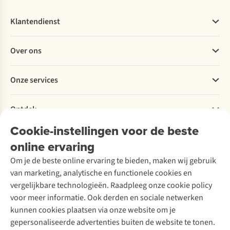
Klantendienst
Veelgestelde vragen
Over ons
Bestellen
Betalen
Werken bij A.S.Adventure
Onze services
Levering
Explore More
Retourneren
Verantwoord ondernemen
Verhuur / Skiverhuur
Bestelling herroepen
Ontdek
Over Ayacucho
Tweedehands
Onderhoud en herstellingen
Onze winkels
Cookie-instellingen voor de beste
Ski-onderhoud
A.S.Magazine
Garantie
Over A.S.Adventure
Wasservice
online ervaring
Podcast
Contact
Toegankelijkheidsverklaring
Schoenonderhoud
Explore Academy
Om je de beste online ervaring te bieden, maken wij gebruik
Schoenherstelling
Explore Camp
van marketing, analytische en functionele cookies en
Meld je aan voor de nieuwsbrief
Kledingherstelling
Gear Check
vergelijkbare technologieën. Raadpleeg onze cookie policy
Retouches
Inspiratie & advies
voor meer informatie. Ook derden en sociale netwerken
Voor bedrijven
Follow us
kunnen cookies plaatsen via onze website om je
gepersonaliseerde advertenties buiten de website te tonen.