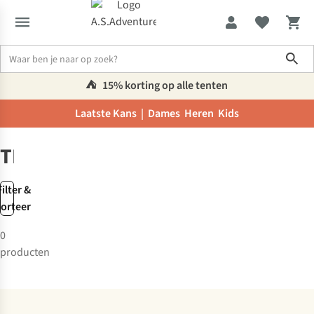
Sho
⛺️
15% korting op alle tenten
Laatste Kans |
Dames
Heren
Kids
Merken
TRANSBOREAL
TRANSBOREAL
Filter &
sorteer
0
producten