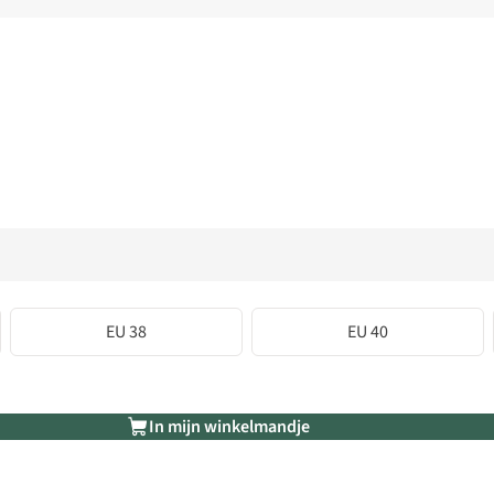
EU 38
EU 40
In mijn winkelmandje