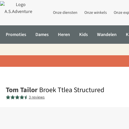
Onze diensten
Onze winkels
Onze exp
Promoties
Dames
Heren
Kids
Wandelen
K
Home
Broek Ttlea Structured
Tom Tailor
Broek Ttlea Structured
3 reviews