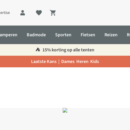
ertise
Shopping cart
amperen
Badmode
Sporten
Fietsen
Reizen
R
⛺️
15% korting op alle tenten
Laatste Kans |
Dames
Heren
Kids