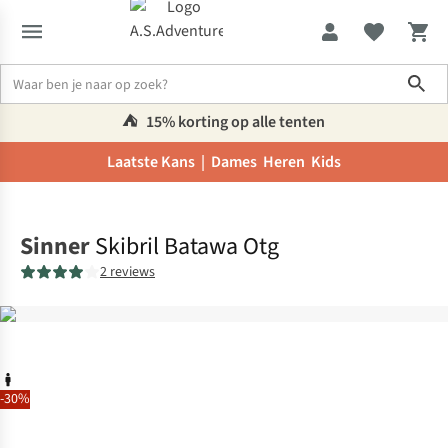
Sho
⛺️
15% korting op alle tenten
Laatste Kans |
Dames
Heren
Kids
Home
Sinner
Skibril Batawa Otg
2 reviews
-30%