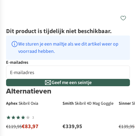
Dit product is tijdelijk niet beschikbaar.
We sturen je een mailtje als we dit artikel weer op 
voorraad hebben.
E-mailadres
Geef me een seintje
Alternatieven
-30%
-5
Aphex
Skibril Oxia
Smith
Skibril 4D Mag Goggle
Sinner
Sk
3
€83,97
€339,95
€119,95
€139,95