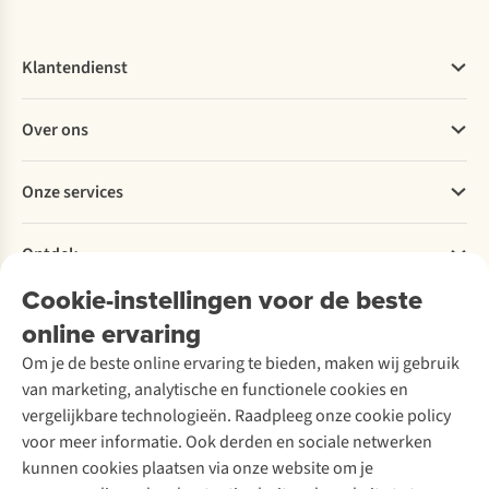
Klantendienst
Veelgestelde vragen
Over ons
Bestellen
Betalen
Werken bij A.S.Adventure
Onze services
Levering
Explore More
Retourneren
Verantwoord ondernemen
Verhuur / Skiverhuur
Bestelling herroepen
Ontdek
Over Ayacucho
Tweedehands
Onderhoud en herstellingen
Onze winkels
Cookie-instellingen voor de beste
Ski-onderhoud
A.S.Magazine
Garantie
Over A.S.Adventure
Wasservice
online ervaring
Podcast
Contact
Toegankelijkheidsverklaring
Schoenonderhoud
Explore Academy
Om je de beste online ervaring te bieden, maken wij gebruik
Schoenherstelling
Explore Camp
van marketing, analytische en functionele cookies en
Meld je aan voor de nieuwsbrief
Kledingherstelling
Gear Check
vergelijkbare technologieën. Raadpleeg onze cookie policy
Retouches
Inspiratie & advies
voor meer informatie. Ook derden en sociale netwerken
Voor bedrijven
Follow us
kunnen cookies plaatsen via onze website om je