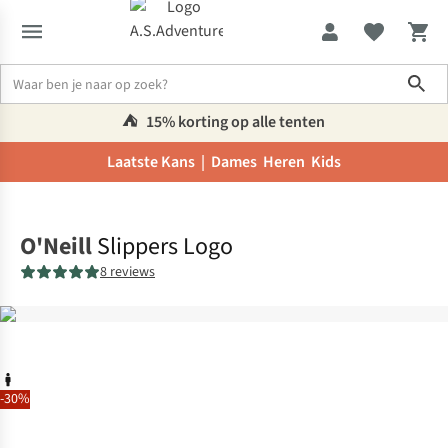
Sho
⛺️
15% korting op alle tenten
Laatste Kans |
Dames
Heren
Kids
Home
O'Neill
Slippers Logo
8 reviews
-30%