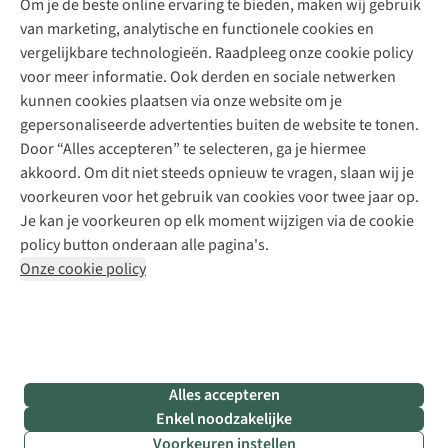
Om je de beste online ervaring te bieden, maken wij gebruik
Schoenherstelling
Explore Camp
van marketing, analytische en functionele cookies en
Meld je aan voor de nieuwsbrief
Kledingherstelling
Gear Check
vergelijkbare technologieën. Raadpleeg onze cookie policy
Retouches
Inspiratie & advies
voor meer informatie. Ook derden en sociale netwerken
Voor bedrijven
Follow us
kunnen cookies plaatsen via onze website om je
gepersonaliseerde advertenties buiten de website te tonen.
Door “Alles accepteren” te selecteren, ga je hiermee
akkoord. Om dit niet steeds opnieuw te vragen, slaan wij je
voorkeuren voor het gebruik van cookies voor twee jaar op.
Je kan je voorkeuren op elk moment wijzigen via de cookie
Disclaimer
Privacy Policy
Algemene voorwaarden
policy button onderaan alle pagina's.
Cookie Policy
Onze cookie policy
Retail Concepts NV,
Smallandlaan 9,
B-2660 Hoboken
team@asadventure.com
+32 (0)3 828 30 15
BTW BE 0416.762.280
Alles accepteren
Enkel noodzakelijke
Voorkeuren instellen