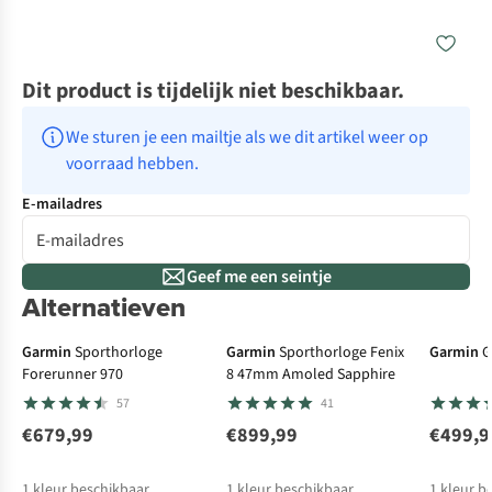
Dit product is tijdelijk niet beschikbaar.
We sturen je een mailtje als we dit artikel weer op 
voorraad hebben.
E-mailadres
Geef me een seintje
Alternatieven
€100 cashback
€50 cas
Garmin
Sporthorloge
Garmin
Sporthorloge Fenix
Garmin
G
Forerunner 970
8 47mm Amoled Sapphire
57
41
€679,99
€899,99
€499,9
1
kleur beschikbaar
1
kleur beschikbaar
1
kleur b