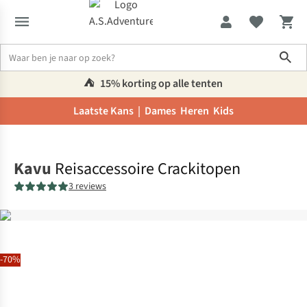
Sho
⛺️
15% korting op alle tenten
Laatste Kans |
Dames
Heren
Kids
Home
Kavu
Reisaccessoire Crackitopen
3 reviews
-70%