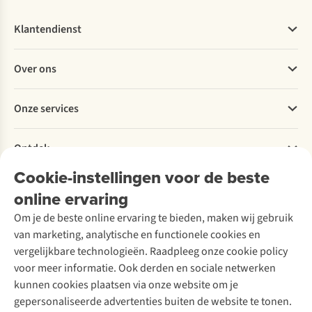
Klantendienst
Veelgestelde vragen
Over ons
Bestellen
Betalen
Werken bij A.S.Adventure
Onze services
Levering
Explore More
Retourneren
Verantwoord ondernemen
Verhuur / Skiverhuur
Bestelling herroepen
Ontdek
Over Ayacucho
Tweedehands
Onderhoud en herstellingen
Onze winkels
Cookie-instellingen voor de beste
Ski-onderhoud
A.S.Magazine
Garantie
Over A.S.Adventure
Wasservice
online ervaring
Podcast
Contact
Toegankelijkheidsverklaring
Schoenonderhoud
Explore Academy
Om je de beste online ervaring te bieden, maken wij gebruik
Schoenherstelling
Explore Camp
van marketing, analytische en functionele cookies en
Meld je aan voor de nieuwsbrief
Kledingherstelling
Gear Check
vergelijkbare technologieën. Raadpleeg onze cookie policy
Retouches
Inspiratie & advies
voor meer informatie. Ook derden en sociale netwerken
Voor bedrijven
Follow us
kunnen cookies plaatsen via onze website om je
gepersonaliseerde advertenties buiten de website te tonen.