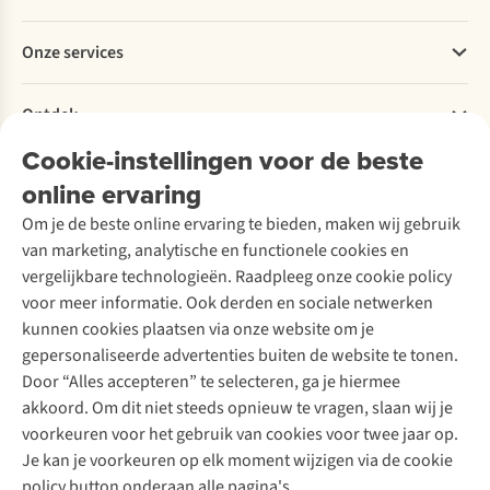
Bestellen
Betalen
Werken bij A.S.Adventure
Onze services
Levering
Explore More
Retourneren
Verantwoord ondernemen
Verhuur / Skiverhuur
Bestelling herroepen
Ontdek
Over Ayacucho
Tweedehands
Onderhoud en herstellingen
Onze winkels
Cookie-instellingen voor de beste
Ski-onderhoud
A.S.Magazine
Garantie
Over A.S.Adventure
Wasservice
online ervaring
Podcast
Contact
Toegankelijkheidsverklaring
Schoenonderhoud
Explore Academy
Om je de beste online ervaring te bieden, maken wij gebruik
Schoenherstelling
Explore Camp
van marketing, analytische en functionele cookies en
Meld je aan voor de nieuwsbrief
Kledingherstelling
Gear Check
vergelijkbare technologieën. Raadpleeg onze cookie policy
Retouches
Inspiratie & advies
voor meer informatie. Ook derden en sociale netwerken
Voor bedrijven
Follow us
kunnen cookies plaatsen via onze website om je
gepersonaliseerde advertenties buiten de website te tonen.
Door “Alles accepteren” te selecteren, ga je hiermee
akkoord. Om dit niet steeds opnieuw te vragen, slaan wij je
voorkeuren voor het gebruik van cookies voor twee jaar op.
Je kan je voorkeuren op elk moment wijzigen via de cookie
Disclaimer
Privacy Policy
Algemene voorwaarden
policy button onderaan alle pagina's.