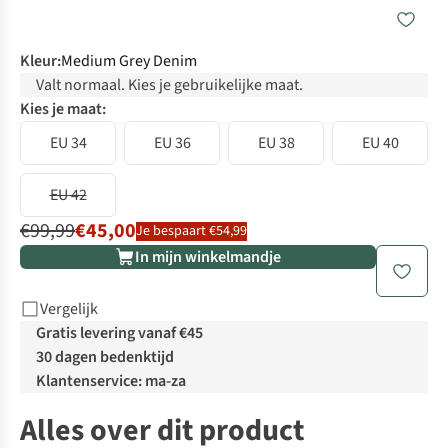
Kleur
:
Medium Grey Denim
Valt normaal. Kies je gebruikelijke maat.
Kies je maat:
EU 34
EU 36
EU 38
EU 40
EU 42
€99,99
€45,00
Je bespaart €54,99
In mijn winkelmandje
Vergelijk
Gratis levering vanaf €45
30 dagen bedenktijd
Klantenservice: ma-za
Alles over dit product