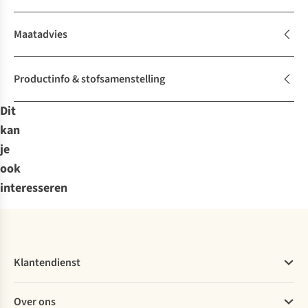
Maatadvies
Productinfo & stofsamenstelling
Dit
kan
je
ook
interesseren
Klantendienst
Veelgestelde vragen
Over ons