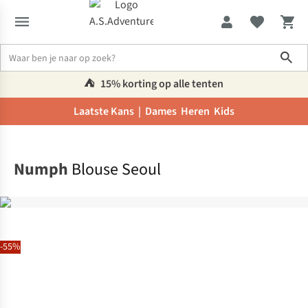
Sho
⛺️
15% korting op alle tenten
Laatste Kans |
Dames
Heren
Kids
Home
Numph
Blouse Seoul
-55%