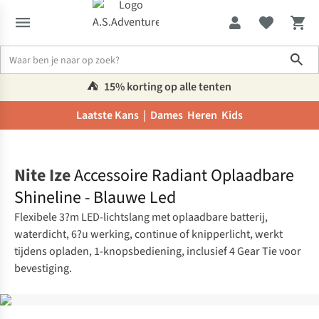
Sho
⛺️
15% korting op alle tenten
Laatste Kans |
Dames
Heren
Kids
Home
Nite Ize
Accessoire Radiant Oplaadbare
Shineline - Blauwe Led
Flexibele 3?m LED-lichtslang met oplaadbare batterij,
waterdicht, 6?u werking, continue of knipperlicht, werkt
tijdens opladen, 1-knopsbediening, inclusief 4 Gear Tie voor
bevestiging.