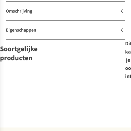
Omschrijving
Eigenschappen
Di
Soortgelijke
ka
producten
je
oo
Primus
in
Accessoire
CampFire
Apron
€54,95
Vergelijk