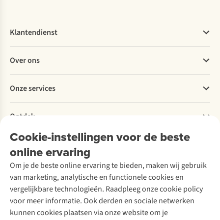
Klantendienst
Veelgestelde vragen
Over ons
Bestellen
Betalen
Werken bij A.S.Adventure
Onze services
Levering
Explore More
Retourneren
Verantwoord ondernemen
Verhuur / Skiverhuur
Bestelling herroepen
Ontdek
Over Ayacucho
Tweedehands
Onderhoud en herstellingen
Onze winkels
Cookie-instellingen voor de beste
Ski-onderhoud
A.S.Magazine
Garantie
Over A.S.Adventure
Wasservice
online ervaring
Podcast
Contact
Toegankelijkheidsverklaring
Schoenonderhoud
Explore Academy
Om je de beste online ervaring te bieden, maken wij gebruik
Schoenherstelling
Explore Camp
van marketing, analytische en functionele cookies en
Meld je aan voor de nieuwsbrief
Kledingherstelling
Gear Check
vergelijkbare technologieën. Raadpleeg onze cookie policy
Retouches
Inspiratie & advies
voor meer informatie. Ook derden en sociale netwerken
Voor bedrijven
Follow us
kunnen cookies plaatsen via onze website om je